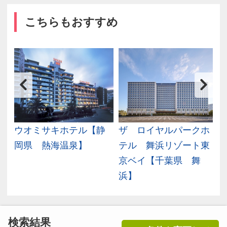
こちらもおすすめ
ｄ
ウオミサキホテル【静
ザ ロイヤルパークホ
温
岡県 熱海温泉】
テル 舞浜リゾート東
京ベイ【千葉県 舞
浜】
検索結果