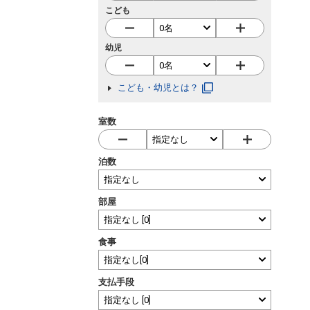
こども
幼児
こども・幼児とは？
室数
泊数
部屋
食事
支払手段