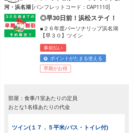
河・浜名湖
[パンフレットコード：CAP1110]
◎早30日前！浜松ステイ！
■２６年度パーソナリップ浜名湖
【早３０】ツイン
事前払い
ポイントがたまる使える
早期がお得
部屋：食事/1室あたりの定員
おとな1名様あたりの代金
ツイン(１７．５平米/バス・トイレ付)