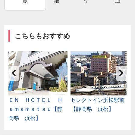
覧
細
リ
通
こちらもおすすめ
イ
ＥＮ ＨＯＴＥＬ Ｈ
セレクトイン浜松駅前
府
ａｍａｍａｔｓｕ【静
【静岡県 浜松】
岡県 浜松】