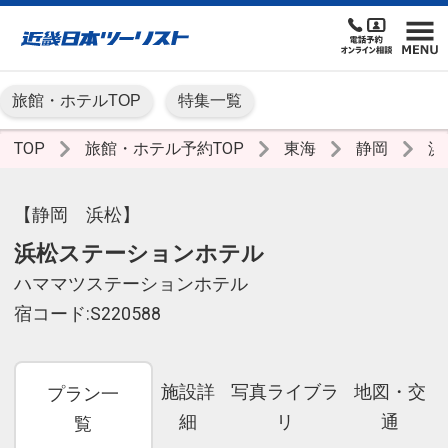
旅館・ホテルTOP
特集一覧
TOP
旅館・ホテル予約TOP
東海
静岡
浜
【静岡 浜松】
浜松ステーションホテル
ハママツステーションホテル
宿コード:S220588
施設詳
写真ライブラ
地図・交
プラン一
細
リ
通
覧