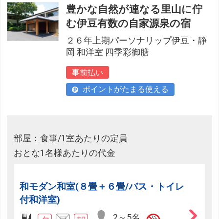
豊かな自然が連なる里山に佇
む伊豆有数の自家源泉の宿
２６年上期パーソナリップ伊豆・静
岡 和洋室 四季彩御膳
事前払い
ポイントがたまる使える
部屋：食事/1室あたりの定員
おとな1名様あたりの代金
和モダン和室(８畳＋６畳/バス・トイレ
付和洋室)
2～5名