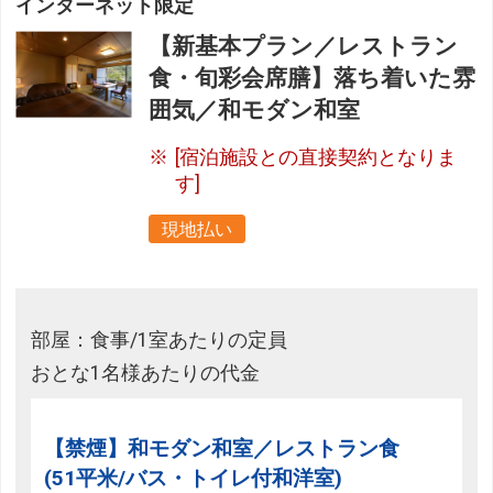
インターネット限定
【新基本プラン／レストラン
食・旬彩会席膳】落ち着いた雰
囲気／和モダン和室
[宿泊施設との直接契約となりま
す]
現地払い
部屋：食事/1室あたりの定員
おとな1名様あたりの代金
【禁煙】和モダン和室／レストラン食
(51平米/バス・トイレ付和洋室)