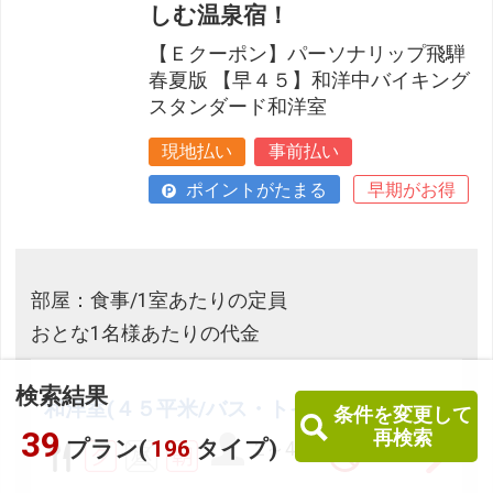
しむ温泉宿！
【Ｅクーポン】パーソナリップ飛騨
春夏版 【早４５】和洋中バイキング
スタンダード和洋室
現地払い
事前払い
ポイントがたまる
早期がお得
部屋：食事/1室あたりの定員
おとな1名様あたりの代金
検索結果
和洋室(４５平米/バス・トイレ付)
条件を変更して
39
再検索
プラン(
196
タイプ)
2～4名