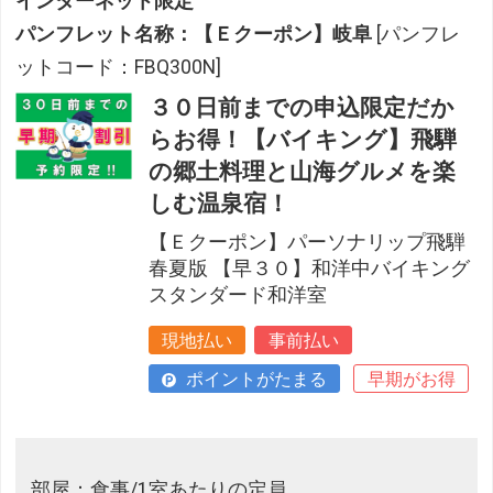
インターネット限定
パンフレット名称：【Ｅクーポン】岐阜
[パンフレ
ットコード：FBQ300N]
３０日前までの申込限定だか
らお得！【バイキング】飛騨
の郷土料理と山海グルメを楽
しむ温泉宿！
【Ｅクーポン】パーソナリップ飛騨
春夏版 【早３０】和洋中バイキング
スタンダード和洋室
現地払い
事前払い
ポイントがたまる
早期がお得
部屋：食事/1室あたりの定員