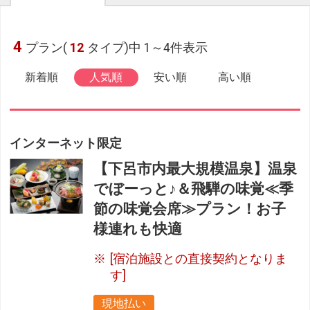
4
プラン(
12
タイプ)中 1～4件表示
新着順
人気順
安い順
高い順
インターネット限定
【下呂市内最大規模温泉】温泉
でぼーっと♪＆飛騨の味覚≪季
節の味覚会席≫プラン！お子
様連れも快適
[宿泊施設との直接契約となりま
す]
現地払い