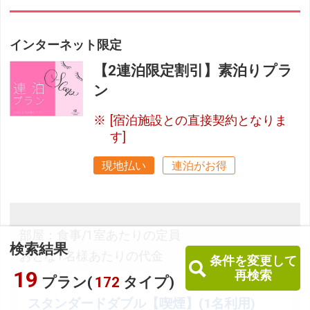
インターネット限定
【2連泊限定割引】素泊りプラ
ン
[宿泊施設との直接契約となりま
す]
現地払い
連泊がお得
部屋：食事/1室あたりの定員
検索結果
おとな1名様あたりの代金
条件を変更して
19
再検索
プラン(
172
タイプ)
スタンダードダブル【喫煙】(1名利用)