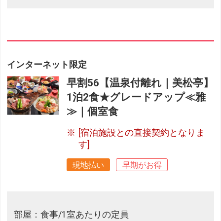
インターネット限定
早割56【温泉付離れ｜美松亭】
1泊2食★グレードアップ≪雅
≫｜個室食
[宿泊施設との直接契約となりま
す]
現地払い
早期がお得
部屋：食事/1室あたりの定員