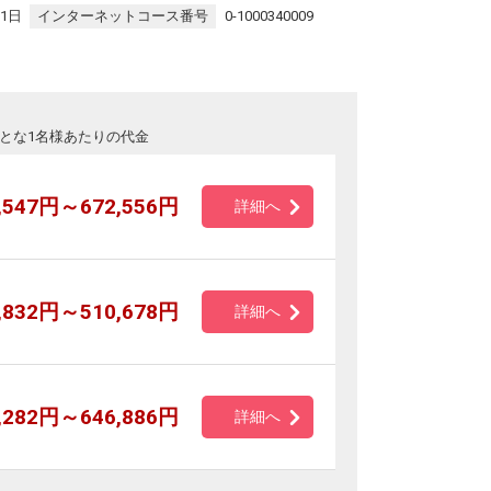
31日
インターネットコース番号
0-1000340009
とな1名様あたりの代金
,547円～672,556円
詳細へ
,832円～510,678円
詳細へ
,282円～646,886円
詳細へ