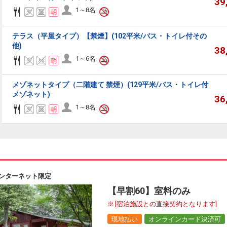
39
1～8名
テラス（平屋タイプ）【禁煙】(102平米/バス・トイレ付その
他)
38
1～6名
メゾネットタイプ（二階建て 禁煙）(129平米/バス・トイレ付
メゾネット)
36
1～8名
ンターネット限定
【早割60】室料のみ
[宿泊施設との直接契約となります]
現地払い
オンラインカード決済可