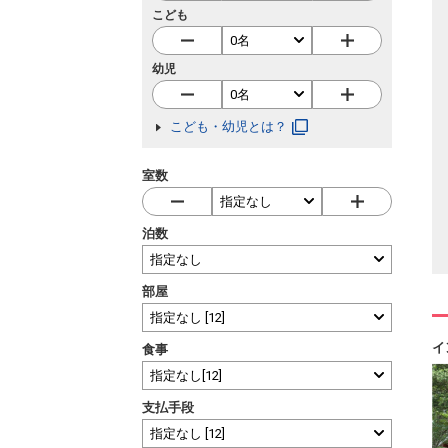
こども
幼児
こども・幼児とは？
室数
泊数
部屋
イ
食事
支払手段