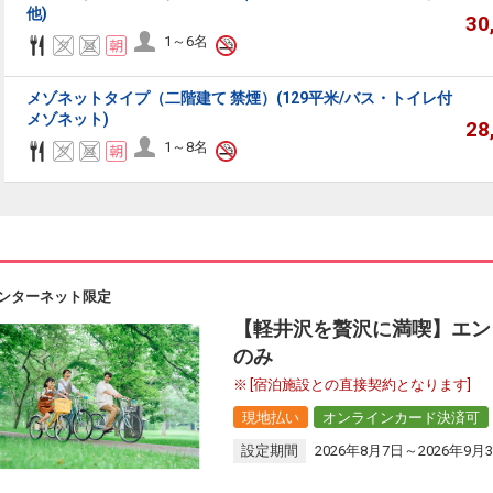
他)
30
1～6名
メゾネットタイプ（二階建て 禁煙）(129平米/バス・トイレ付
メゾネット)
28
1～8名
ンターネット限定
【軽井沢を贅沢に満喫】エン
のみ
[宿泊施設との直接契約となります]
現地払い
オンラインカード決済可
設定期間
2026年8月7日～2026年9月