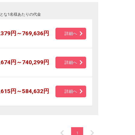
とな1名様あたりの代金
,379円～769,636円
詳細へ
,674円～740,299円
詳細へ
,615円～584,632円
詳細へ
1