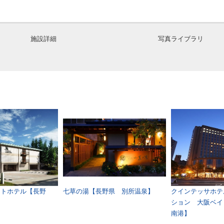
施設詳細
写真ライブラリ
ットホテル【長野
七草の湯【長野県 別所温泉】
クインテッサホテ
】
ション 大阪ベイ
南港】