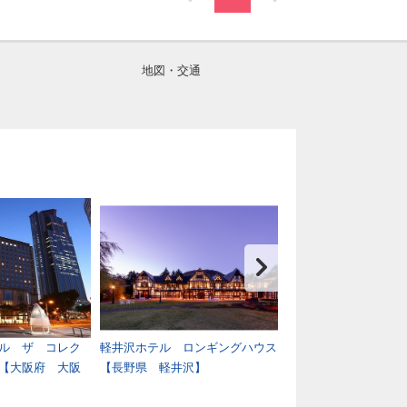
地図・交通
ル ザ コレク
軽井沢ホテル ロンギングハウス
ＧＬＡＭＰＲＯＯＫ
【大阪府 大阪
【長野県 軽井沢】
野県 飯綱高原】