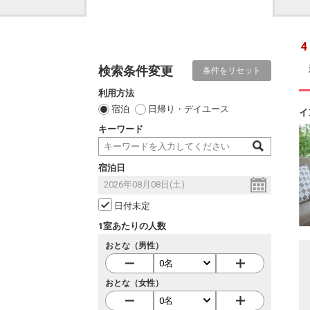
4
検索条件変更
条件をリセット
利用方法
宿泊
日帰り・デイユース
イ
キーワード
宿泊日
日付未定
1室あたりの人数
おとな（男性）
おとな（女性）