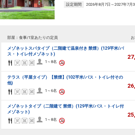
設定期間
2026年8月7日～2027年7月
部屋：食事/1室あたりの定員
お
メゾネットスパタイプ（二階建て温泉付き 禁煙）(129平米/バ
ス・トイレ付メゾネット)
27
1～8名
テラス（平屋タイプ）【禁煙】(102平米/バス・トイレ付その
他)
26
1～6名
メゾネットタイプ（二階建て 禁煙）(129平米/バス・トイレ付
メゾネット)
25
1～8名