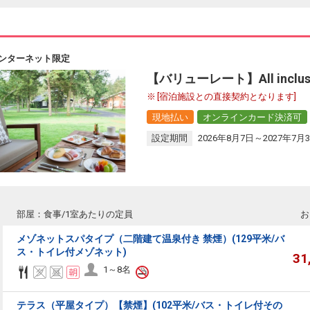
ンターネット限定
【バリューレート】All inclus
[宿泊施設との直接契約となります]
現地払い
オンラインカード決済可
設定期間
2026年8月7日～2027年7月
部屋：食事/1室あたりの定員
お
メゾネットスパタイプ（二階建て温泉付き 禁煙）(129平米/バ
ス・トイレ付メゾネット)
31
1～8名
テラス（平屋タイプ）【禁煙】(102平米/バス・トイレ付その