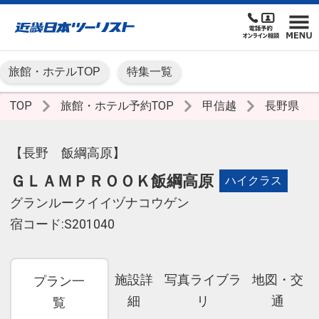
旅館・ホテルTOP
特集一覧
TOP
旅館・ホテル予約TOP
甲信越
長野県
【長野 飯綱高原】
ＧＬＡＭＰＲＯＯＫ飯綱高原
ハイクラス
グランルークイイヅナコウゲン
宿コード:S201040
施設詳
写真ライブラ
地図・交
プラン一
細
リ
通
覧