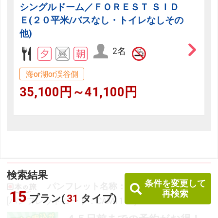
シングルドーム／ＦＯＲＥＳＴ ＳＩＤ
Ｅ(２０平米/バスなし・トイレなしその
他)
2名
海or湖or渓谷側
35,100円～41,100円
検索結果
条件を変更して
パンフレット名称：パーソナリップ信州
15
再検索
プラン(
31
タイプ)
[パンフレットコード：CAM1100]