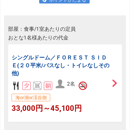
部屋：食事/1室あたりの定員
おとな1名様あたりの代金
シングルドーム／ＦＯＲＥＳＴ ＳＩＤ
Ｅ(２０平米/バスなし・トイレなしその
他)
2名
海or湖or渓谷側
33,000円～45,100円