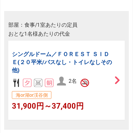
部屋：食事/1室あたりの定員
おとな1名様あたりの代金
シングルドーム／ＦＯＲＥＳＴ ＳＩＤ
Ｅ(２０平米/バスなし・トイレなしその
他)
2名
海or湖or渓谷側
31,900円～37,400円