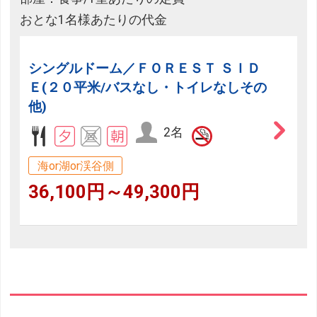
おとな1名様あたりの代金
シングルドーム／ＦＯＲＥＳＴ ＳＩＤ
Ｅ(２０平米/バスなし・トイレなしその
他)
2名
海or湖or渓谷側
36,100円～49,300円