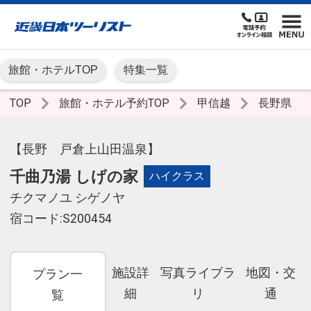
旅館・ホテルTOP
特集一覧
TOP
旅館・ホテル予約TOP
甲信越
長野県
【長野 戸倉上山田温泉】
千曲乃湯 しげの家
ハイクラス
チクマノユ シゲノヤ
宿コード:S200454
施設詳
写真ライブラ
地図・交
プラン一
細
リ
通
覧