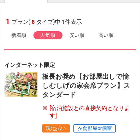
1
プラン(
8
タイプ)中 1件表示
新着順
人気順
安い順
高い順
インターネット限定
板長お奨め【お部屋出しで愉
しむしげの家会席プラン】ス
タンダード
[宿泊施設との直接契約となりま
す]
現地払い
夕食部屋or個室