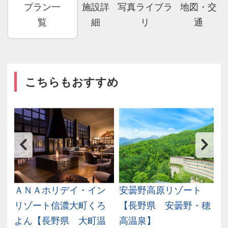
プラン一
施設詳
写真ライブラ
地図・交
覧
細
リ
通
こちらもおすすめ
ＡＮＡホリデイ・イン
安曇野高原リゾート
リゾート信濃大町くろ
【長野県 安曇野・穂
よん【長野県 大町温
高温泉】