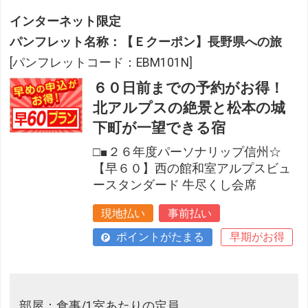
インターネット限定
パンフレット名称：【Ｅクーポン】長野県への旅
[パンフレットコード：EBM101N]
６０日前までの予約がお得！
北アルプスの絶景と松本の城
下町が一望できる宿
□■２６年度パーソナリップ信州☆
【早６０】西の館和室アルプスビュ
ースタンダード 牛尽くし会席
現地払い
事前払い
ポイントがたまる
早期がお得
部屋：食事/1室あたりの定員