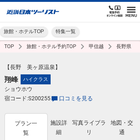
旅館・ホテルTOP
特集一覧
TOP
旅館・ホテル予約TOP
甲信越
長野県
【長野 美ヶ原温泉】
翔峰
ハイクラス
ショウホウ
宿コード:S200255
口コミを見る
施設詳
写真ライブラ
地図・交
プラン一
細
リ
通
覧