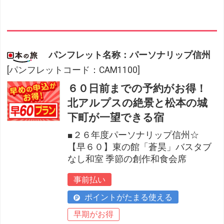
パンフレット名称：パーソナリップ信州
[パンフレットコード：CAM1100]
６０日前までの予約がお得！
北アルプスの絶景と松本の城
下町が一望できる宿
■２６年度パーソナリップ信州☆
【早６０】東の館「蒼昊」バスタブ
なし和室 季節の創作和食会席
事前払い
ポイントがたまる使える
早期がお得