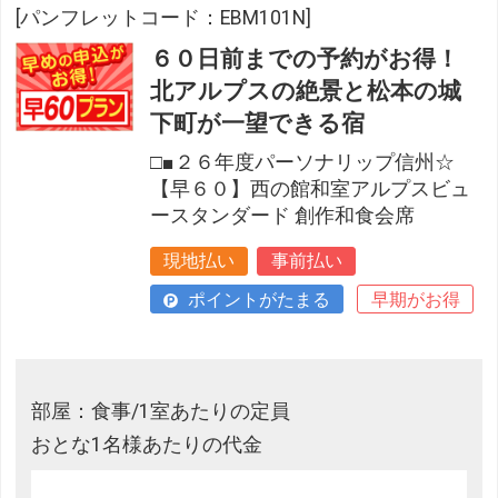
[パンフレットコード：EBM101N]
６０日前までの予約がお得！
北アルプスの絶景と松本の城
下町が一望できる宿
□■２６年度パーソナリップ信州☆
【早６０】西の館和室アルプスビュ
ースタンダード 創作和食会席
現地払い
事前払い
ポイントがたまる
早期がお得
部屋：食事/1室あたりの定員
おとな1名様あたりの代金