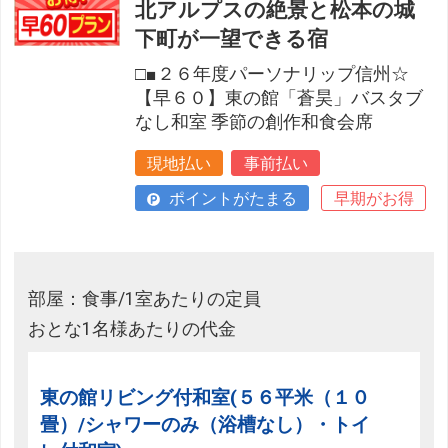
北アルプスの絶景と松本の城
下町が一望できる宿
□■２６年度パーソナリップ信州☆
【早６０】東の館「蒼昊」バスタブ
なし和室 季節の創作和食会席
現地払い
事前払い
ポイントがたまる
早期がお得
部屋：食事/1室あたりの定員
おとな1名様あたりの代金
東の館リビング付和室(５６平米（１０
畳）/シャワーのみ（浴槽なし）・トイ