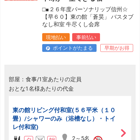
□■２６年度パーソナリップ信州☆
【早６０】東の館「蒼昊」 バスタブ
なし和室 牛尽くし会席
現地払い
事前払い
ポイントがたまる
早期がお得
部屋：食事/1室あたりの定員
おとな1名様あたりの代金
東の館リビング付和室(５６平米（１０
畳）/シャワーのみ（浴槽なし）・トイ
レ付和室)
2～5名