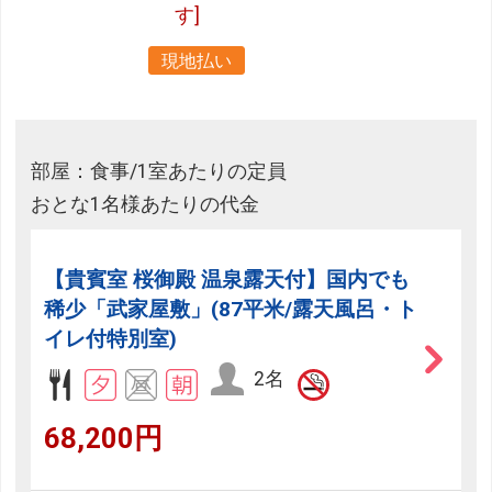
す]
現地払い
部屋：食事/1室あたりの定員
おとな1名様あたりの代金
【貴賓室 桜御殿 温泉露天付】国内でも
稀少「武家屋敷」(87平米/露天風呂・ト
イレ付特別室)
2名
68,200円