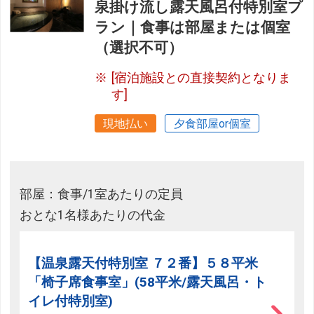
泉掛け流し露天風呂付特別室プ
ラン｜食事は部屋または個室
（選択不可）
[宿泊施設との直接契約となりま
す]
現地払い
夕食部屋or個室
部屋：食事/1室あたりの定員
おとな1名様あたりの代金
【温泉露天付特別室 ７２番】５８平米
「椅子席食事室」(58平米/露天風呂・ト
イレ付特別室)