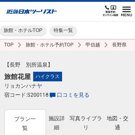
旅館・ホテルTOP
特集一覧
TOP
旅館・ホテル予約TOP
甲信越
長野県
【長野 別所温泉】
旅館花屋
ハイクラス
リョカンハナヤ
宿コード:S200118
口コミを見る
施設詳
写真ライブラ
地図・交
プラン一
細
リ
通
覧