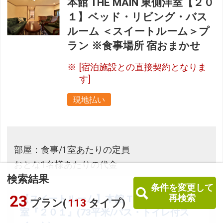
本館 THE MAIN 東側洋室【２０
１】ベッド・リビング・バス
ルーム ＜スイートルーム＞プ
ラン ※食事場所 宿おまかせ
[宿泊施設との直接契約となりま
す]
現地払い
部屋：食事/1室あたりの定員
おとな1名様あたりの代金
検索結果
条件を変更して
23
再検索
【スイートルーム】本館 THE MAIN 洋
プラン(
113
タイプ)
室『２０１』(73平米/バス・トイレ付ス