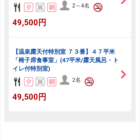
2～4名
49,500円
【温泉露天付特別室 ７３番】４７平米
「椅子席食事室」(47平米/露天風呂・ト
イレ付特別室)
2名
49,500円