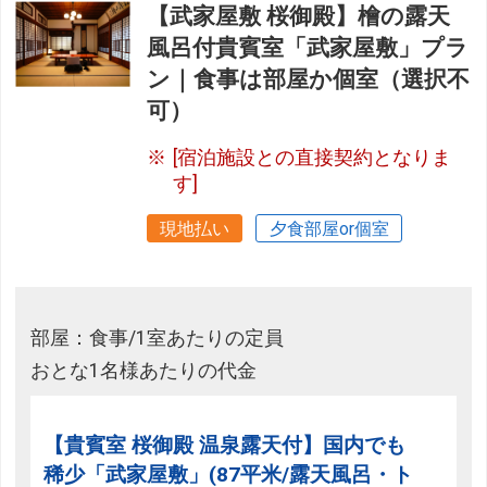
【武家屋敷 桜御殿】檜の露天
風呂付貴賓室「武家屋敷」プラ
ン｜食事は部屋か個室（選択不
可）
[宿泊施設との直接契約となりま
す]
現地払い
夕食部屋or個室
部屋：食事/1室あたりの定員
おとな1名様あたりの代金
【貴賓室 桜御殿 温泉露天付】国内でも
稀少「武家屋敷」(87平米/露天風呂・ト