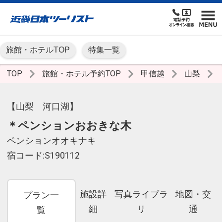
旅館・ホテルTOP
特集一覧
TOP
旅館・ホテル予約TOP
甲信越
山梨
【山梨 河口湖】
＊ペンションおおきな木
ペンションオオキナキ
宿コード:S190112
施設詳
写真ライブラ
地図・交
プラン一
細
リ
通
覧