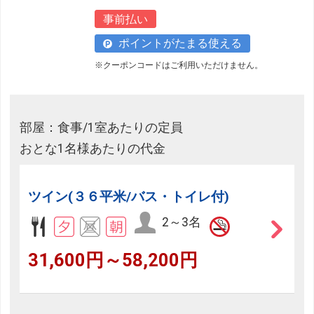
事前払い
フリーセレクションをご利用いただけない商品
ポイントがたまる使える
JR回数券類、ギフト券、外国通貨、直接契約型宿泊プラン、土
※クーポンコードはご利用いただけません。
産品、旅行積立商品、当社が指定した商品が利用できません。
フリーセレクション・クーポンコードをご利用いただけな
い商品
部屋：食事/1室あたりの定員
旅館・ホテルなど宿泊施設での現地支払いにはご利用いただけま
おとな1名様あたりの代金
せん。
閉じる
ツイン(３６平米/バス・トイレ付)
2～3名
31,600円～58,200円