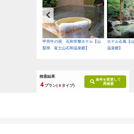
軽井沢（共立リゾー
甲州牛の宿 石和常磐ホテル【山
ホテル石風【
県 軽井沢】
梨県 富士山石和温泉郷】
温泉郷】
検索結果
条件を変更して
4
再検索
プラン(
4
タイプ)