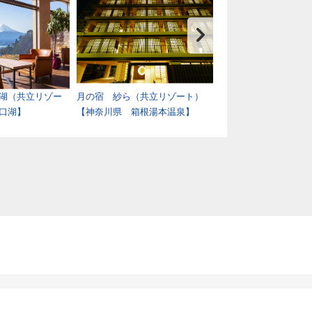
湖（共立リゾー
月の宿 紗ら（共立リゾート）
アタミシーズンホ
口湖】
【神奈川県 箱根湯本温泉】
熱海温泉】