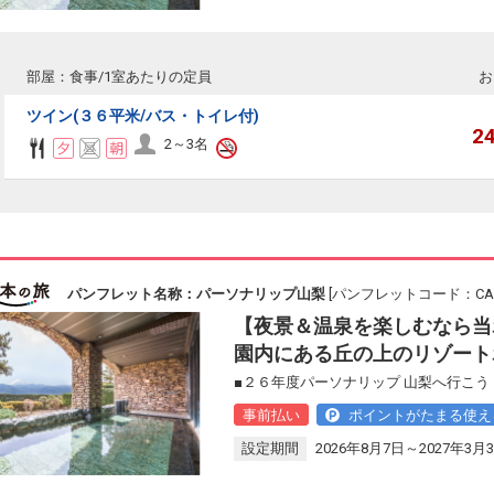
部屋：食事/1室あたりの定員
お
ツイン(３６平米/バス・トイレ付)
2
2～3名
パンフレット名称：パーソナリップ山梨
[パンフレットコード：CAL1
【夜景＆温泉を楽しむなら当
園内にある丘の上のリゾート
■２６年度パーソナリップ 山梨へ行こう
事前払い
ポイントがたまる使え
設定期間
2026年8月7日～2027年3月