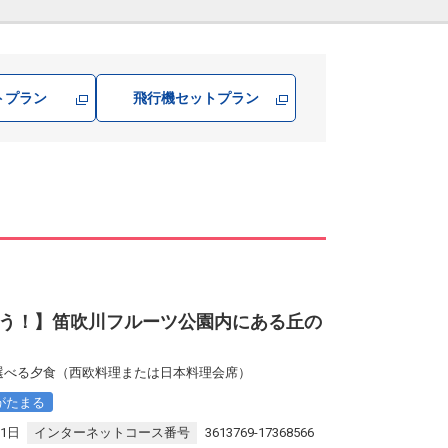
トプラン
飛行機
セットプラン
]
う！】笛吹川フルーツ公園内にある丘の
 選べる夕食（西欧料理または日本料理会席）
がたまる
31日
インターネットコース番号
3613769-17368566