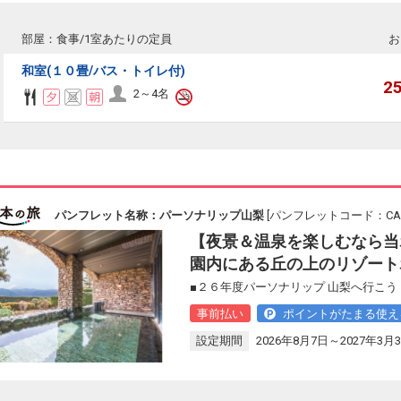
部屋：食事/1室あたりの定員
お
和室(１０畳/バス・トイレ付)
2
2～4名
パンフレット名称：パーソナリップ山梨
[パンフレットコード：CAL1
【夜景＆温泉を楽しむなら当
園内にある丘の上のリゾート
■２６年度パーソナリップ 山梨へ行こう
事前払い
ポイントがたまる使え
設定期間
2026年8月7日～2027年3月