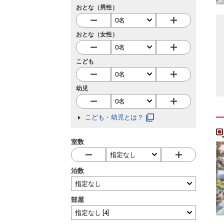
おとな（男性）
おとな（女性）
こども
幼児
こども・幼児とは？
室数
泊数
部屋