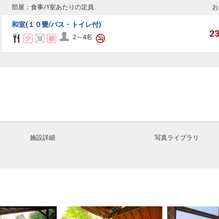
部屋：食事/1室あたりの定員
お
和室(１０畳/バス・トイレ付)
2
2～4名
施設詳細
写真ライブラリ