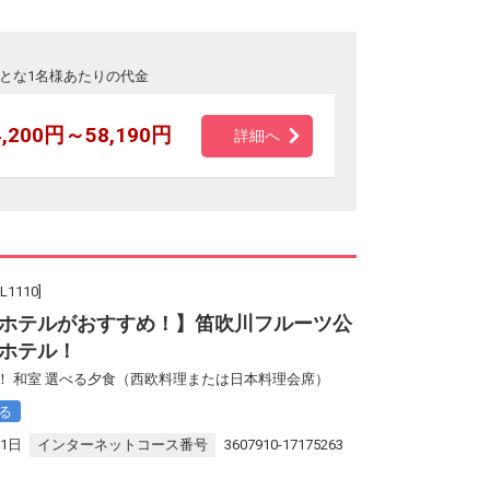
とな1名様あたりの代金
4,200円～58,190円
詳細へ
110]
ホテルがおすすめ！】笛吹川フルーツ公
ホテル！
！ 和室 選べる夕食（西欧料理または日本料理会席）
る
31日
インターネットコース番号
3607910-17175263