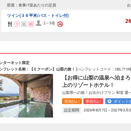
部屋：食事/1室あたりの定員
お
ツイン(３６平米/バス・トイレ付)
2
2～3名
ンターネット限定
ンフレット名称：【Ｅクーポン】山梨の旅！
[パンフレットコード：CBL711N
【お得に山梨の温泉へ泊まろ
上のリゾートホテル！
山梨県への旅！お出かけプラン 和室 
現地払い
事前払い
ポイント
設定期間
2026年8月7日～2027年3月