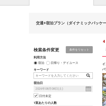
交通+宿泊プラン
（ダイナミックパッケ
4
検索条件変更
条件をリセット
利用方法
宿泊
日帰り・デイユース
イ
パ
キーワード
宿泊日
日付未定
1室あたりの人数