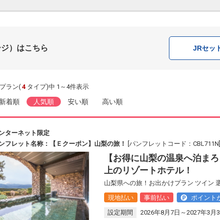
ージ）はこちら
JR
セッ
プラン(
4
タイプ)中 1～4件表示
新着順
人気順
安い順
高い順
ンターネット限定
ンフレット名称：【Ｅクーポン】山梨の旅！
[パンフレットコード：CBL711N
【お得に山梨の温泉へ泊まろ
上のリゾートホテル！
山梨県への旅！お出かけプラン ツイン
現地払い
事前払い
ポイント
設定期間
2026年8月7日～2027年3月