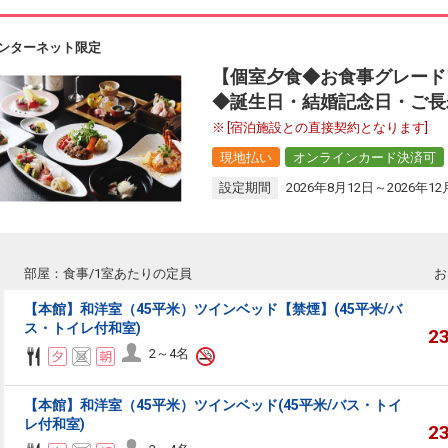
ンターネット限定
【個室夕食◆お食事グレード
◆誕生日・結婚記念日・ご長
[宿泊施設との直接契約となります]
現地払い
オンラインカード決済可
設定期間
2026年8月12日～2026年12
部屋：食事/1室あたりの定員
お
【本館】和洋室（45平米）ツインベッド【禁煙】(45平米/バ
ス・トイレ付和室)
2
2～4名
【本館】和洋室（45平米）ツインベッド(45平米/バス・トイ
レ付和室)
2