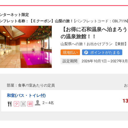
ンターネット限定
ンフレット名称：【Ｅクーポン】山梨の旅！
[パンフレットコード：CBL711N
【お得に石和温泉へ泊まろう
の温泉旅館！！
山梨県への旅！お出かけプラン 【東館】
現地払い
ポイントがたまる
設定期間
2026年10月1日～2027年3月
部屋：食事/1室あたりの定員
お
和室(バス・トイレ付)
1
2～4名