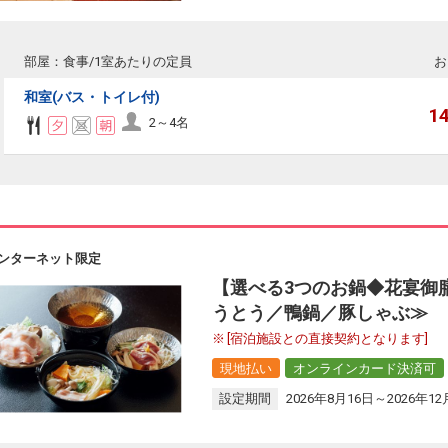
部屋：食事/1室あたりの定員
お
和室(バス・トイレ付)
1
2～4名
ンターネット限定
【選べる3つのお鍋◆花宴御
うとう／鴨鍋／豚しゃぶ≫
[宿泊施設との直接契約となります]
現地払い
オンラインカード決済可
設定期間
2026年8月16日～2026年12