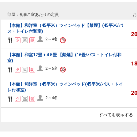
部屋：食事/1室あたりの定員
お
【本館】和洋室（45平米）ツインベッド【禁煙】(45平米/バ
ス・トイレ付和室)
2
2～4名
【本館】和室12畳＋4.5畳 【禁煙】(16畳/バス・トイレ付和
室)
1
2～6名
【本館】和洋室（45平米）ツインベッド(45平米/バス・トイ
レ付和室)
2
2～4名
すべてを表示する