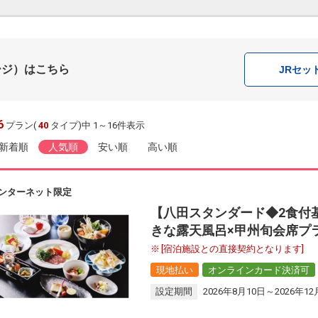
ージ）はこちら
JR
セッ
6
プラン(
40
タイプ)中 1～16件表示
新着順
人気順
安い順
高い順
ンターネット限定
【八田スタンダード◆2食付
きな露天風呂×甲州旬会席プ
[宿泊施設との直接契約となります]
現地払い
オンラインカード決済可
設定期間
2026年8月10日～2026年12