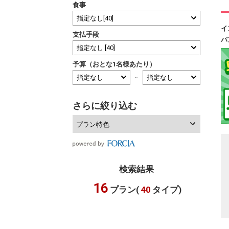
食事
イ
支払手段
パ
予算（おとな1名様あたり）
～
さらに絞り込む
プラン特色
検索結果
16
プラン(
40
タイプ)