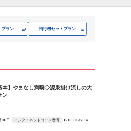
トプラン
飛行機
セットプラン
基本】やまなし満喫◇源泉掛け流しの大
ラン
月30日
インターネットコース番号
0-1000196114