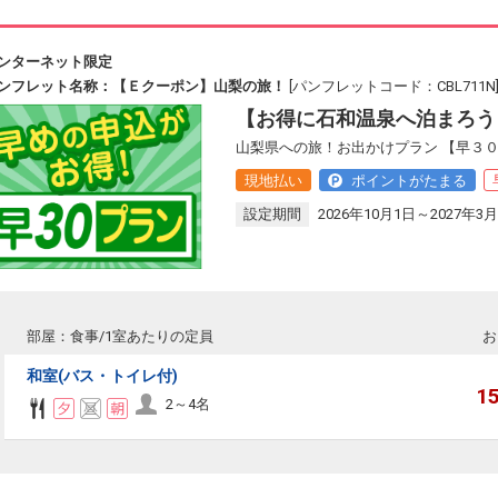
ンターネット限定
ンフレット名称：【Ｅクーポン】山梨の旅！
[パンフレットコード：CBL711N
【お得に石和温泉へ泊まろう
山梨県への旅！お出かけプラン 【早３０
現地払い
ポイントがたまる
設定期間
2026年10月1日～2027年3月
部屋：食事/1室あたりの定員
お
和室(バス・トイレ付)
1
2～4名