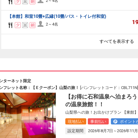
2～4名
【本館】和室10畳+広縁(10畳/バス・トイレ付和室)
1
2～4名
すべてを表示する
ンターネット限定
ンフレット名称：【Ｅクーポン】山梨の旅！
[パンフレットコード：CBL711N
【お得に石和温泉へ泊まろう
の温泉旅館！！
山梨県への旅！お出かけプラン 【東館】
現地払い
事前払い
ポイント
設定期間
2026年8月7日～2026年11月