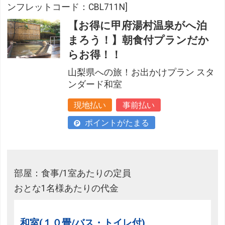
ンフレットコード：CBL711N]
【お得に甲府湯村温泉がへ泊
まろう！】朝食付プランだか
らお得！！
山梨県への旅！お出かけプラン スタ
ンダード和室
現地払い
事前払い
ポイントがたまる
部屋：食事/1室あたりの定員
おとな1名様あたりの代金
和室(１０畳/バス・トイレ付)