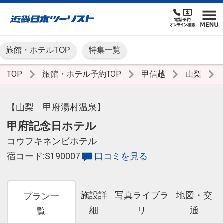
旅館・ホテルTOP
特集一覧
TOP
旅館・ホテル予約TOP
甲信越
山梨
【山梨 甲府湯村温泉】
甲府記念日ホテル
コウフキネンビホテル
宿コード:S190007
口コミを見る
施設詳
写真ライブラ
地図・交
プラン一
細
リ
通
覧