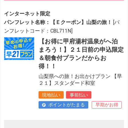
インターネット限定
パンフレット名称：【Ｅクーポン】山梨の旅！
[パ
ンフレットコード：CBL711N]
【お得に甲府湯村温泉がへ泊
まろう！】２１日前の申込限定
＆朝食付プランだからお
得！！
山梨県への旅！お出かけプラン 【早
２１】スタンダード和室
現地払い
事前払い
ポイントがたまる
早期がお得