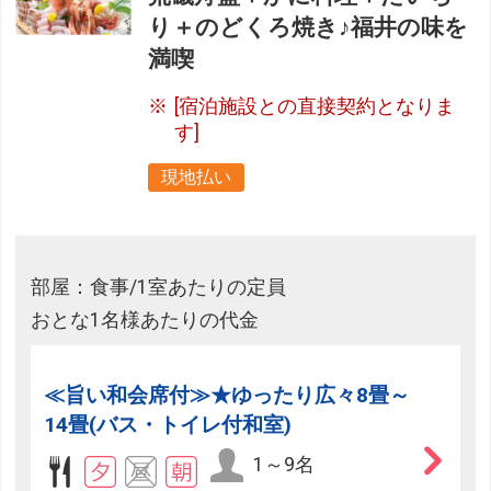
り＋のどくろ焼き♪福井の味を
満喫
[宿泊施設との直接契約となりま
す]
現地払い
部屋：食事/1室あたりの定員
おとな1名様あたりの代金
≪旨い和会席付≫★ゆったり広々8畳～
14畳(バス・トイレ付和室)
1～9名