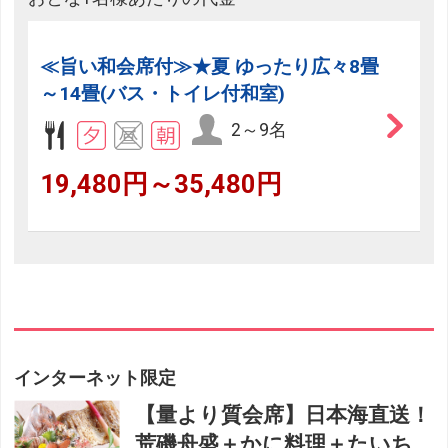
≪旨い和会席付≫★夏 ゆったり広々8畳
～14畳(バス・トイレ付和室)
2～9名
19,480円～35,480円
インターネット限定
【量より質会席】日本海直送！
荒磯舟盛＋かに料理＋たいち