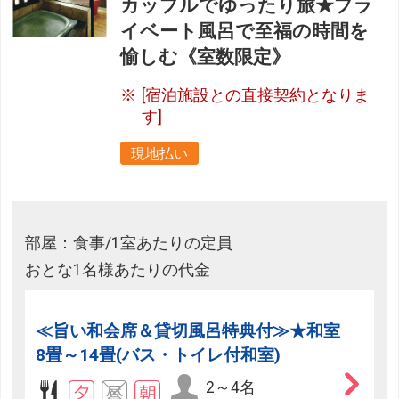
カップルでゆったり旅★プラ
イベート風呂で至福の時間を
愉しむ《室数限定》
[宿泊施設との直接契約となりま
す]
現地払い
部屋：食事/1室あたりの定員
おとな1名様あたりの代金
≪旨い和会席＆貸切風呂特典付≫★和室
8畳～14畳(バス・トイレ付和室)
2～4名