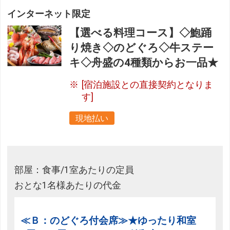
インターネット限定
【選べる料理コース】◇鮑踊
り焼き◇のどぐろ◇牛ステー
キ◇舟盛の4種類からお一品★
[宿泊施設との直接契約となりま
す]
現地払い
部屋：食事/1室あたりの定員
おとな1名様あたりの代金
≪Ｂ：のどぐろ付会席≫★ゆったり和室