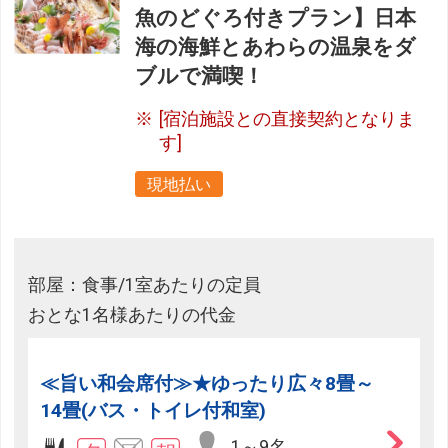
魚のどぐろ付きプラン】日本
海の海鮮とあわらの温泉をダ
ブルで満喫！
[宿泊施設との直接契約となりま
す]
現地払い
部屋：食事/1室あたりの定員
おとな1名様あたりの代金
≪旨い和会席付≫★ゆったり広々8畳～
14畳(バス・トイレ付和室)
1～9名