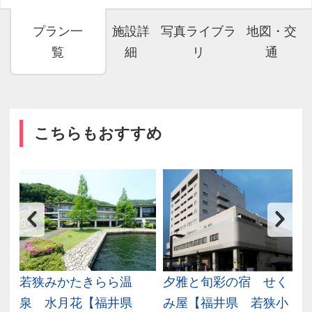
プラン一
施設詳
写真ライブラ
地図・交
覧
細
リ
通
こちらもおすすめ
福
若狭みかたきらら温
夕雅と旬彩の宿 せく
泉 水月花【福井県
み屋【福井県 若狭小