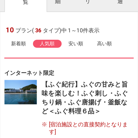
細
リ
通
覧
10
プラン(
36
タイプ)中 1～10件表示
新着順
人気順
安い順
高い順
インターネット限定
【ふぐ紀行】ふぐの甘みと旨
味を楽しむ！ふぐ刺し・ふぐ
ちり鍋・ふぐ唐揚げ・釜飯な
ど＜ふぐ料理６品＞
[宿泊施設との直接契約となりま
す]