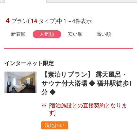
4
プラン(
14
タイプ)中 1～4件表示
新着順
人気順
安い順
高い順
インターネット限定
【素泊りプラン】 露天風呂・
サウナ付大浴場 ◆ 福井駅徒歩1
分 ◆
[宿泊施設との直接契約となりま
す]
現地払い