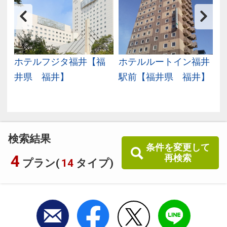
生
ホテルフジタ福井【福
ホテルルートイン福井
武
井県 福井】
駅前【福井県 福井】
検索結果
条件を変更して
4
再検索
プラン(
14
タイプ)