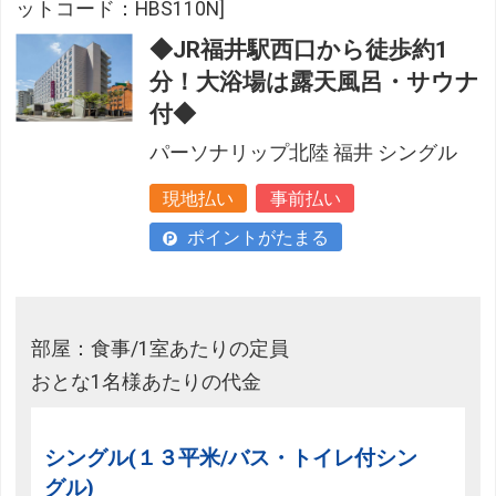
ットコード：HBS110N]
◆JR福井駅西口から徒歩約1
分！大浴場は露天風呂・サウナ
付◆
パーソナリップ北陸 福井 シングル
現地払い
事前払い
ポイントがたまる
部屋：食事/1室あたりの定員
おとな1名様あたりの代金
シングル(１３平米/バス・トイレ付シン
グル)