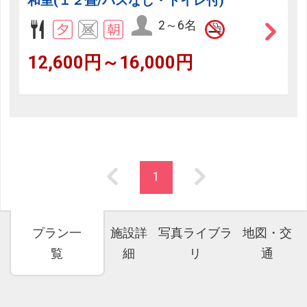
和室(１２畳/バスなし・トイレ付)
2～6名
12,600円～16,000円
1
プラン一
施設詳
写真ライブラ
地図・交
覧
細
リ
通