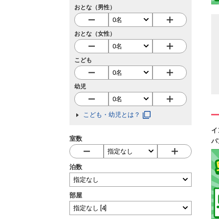
おとな（男性）
おとな（女性）
こども
幼児
こども・幼児とは？
イ
室数
パ
泊数
部屋