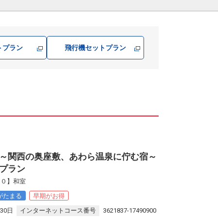
トプラン
飛行機
セットプラン
～関西の奥座敷、あわら温泉に佇む宿～
プラン
３０】和室
がたまる
早期がお得
30日
インターネットコース番号
3621837-17490900