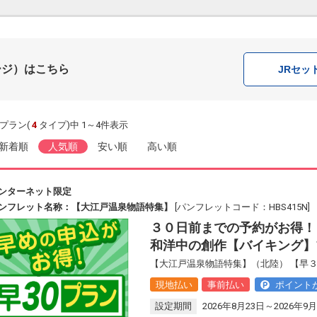
ージ）はこちら
JR
セッ
プラン(
4
タイプ)中 1～4件表示
新着順
人気順
安い順
高い順
ンターネット限定
ンフレット名称：【大江戸温泉物語特集】
[パンフレットコード：HBS415N]
３０日前までの予約がお得！
和洋中の創作【バイキング】
【大江戸温泉物語特集】（北陸） 【早
現地払い
事前払い
ポイント
設定期間
2026年8月23日～2026年9月