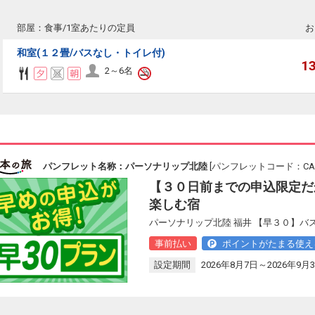
部屋：食事/1室あたりの定員
お
和室(１２畳/バスなし・トイレ付)
1
2～6名
パンフレット名称：パーソナリップ北陸
[パンフレットコード：CAS1
【３０日前までの申込限定だ
楽しむ宿
パーソナリップ北陸 福井 【早３０】バ
事前払い
ポイントがたまる使え
設定期間
2026年8月7日～2026年9月