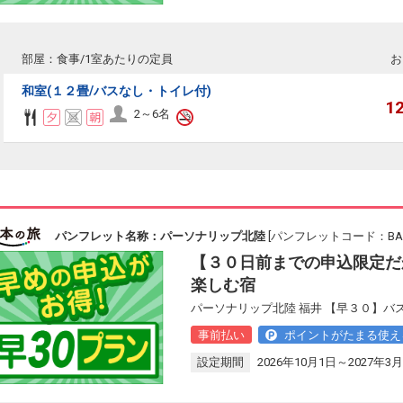
部屋：食事/1室あたりの定員
お
和室(１２畳/バスなし・トイレ付)
1
2～6名
パンフレット名称：パーソナリップ北陸
[パンフレットコード：BAS1
【３０日前までの申込限定だ
楽しむ宿
パーソナリップ北陸 福井 【早３０】バ
事前払い
ポイントがたまる使え
設定期間
2026年10月1日～2027年3月