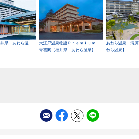
福井県 あわら温
大江戸温泉物語Ｐｒｅｍｉｕｍ
あわら温泉 清風
青雲閣【福井県 あわら温泉】
わら温泉】