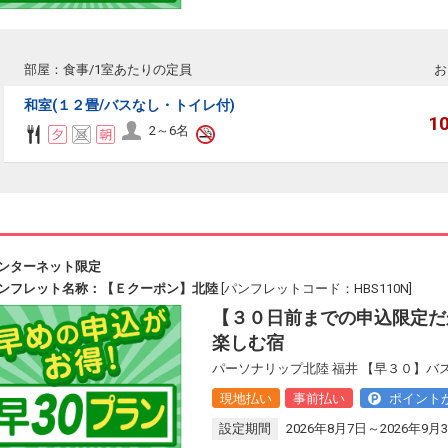
部屋：食事/1室あたりの定員
お
和室(１２畳/バスなし・トイレ付)
1
2～6名
ンターネット限定
ンフレット名称：【Ｅクーポン】北陸
[パンフレットコード：HBS110N]
【３０日前までの申込限定だ
楽しむ宿
パーソナリップ北陸 福井 【早３０】バ
現地払い
事前払い
ポイント
設定期間
2026年8月7日～2026年9月