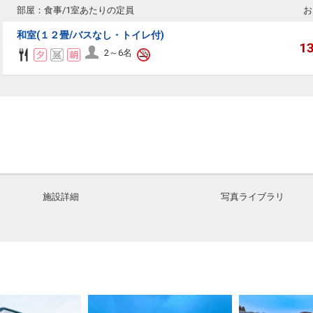
部屋：食事/1室あたりの定員
お
和室(１２畳/バスなし・トイレ付)
1
2～6名
施設詳細
写真ライブラリ