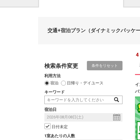
交通+宿泊プラン
（ダイナミックパッケ
4
検索条件変更
条件をリセット
利用方法
宿泊
日帰り・デイユース
イ
パ
キーワード
宿泊日
日付未定
1室あたりの人数