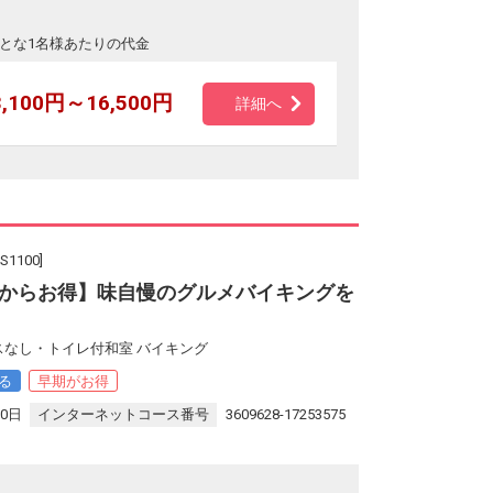
とな1名様あたりの代金
3,100円～16,500円
詳細へ
100]
からお得】味自慢のグルメバイキングを
スなし・トイレ付和室 バイキング
る
早期がお得
30日
インターネットコース番号
3609628-17253575