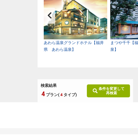
物語 ながやま【石川
あわら温泉グランドホテル【福井
まつや千千【
温泉】
県 あわら温泉】
泉】
検索結果
条件を変更して
4
再検索
プラン(
4
タイプ)