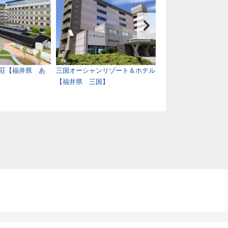
荘【福井県 あ
三国オーシャンリゾート＆ホテル
あわら温泉 庭園の
【福井県 三国】
ＵＲＡＫＵ【福井県
泉】