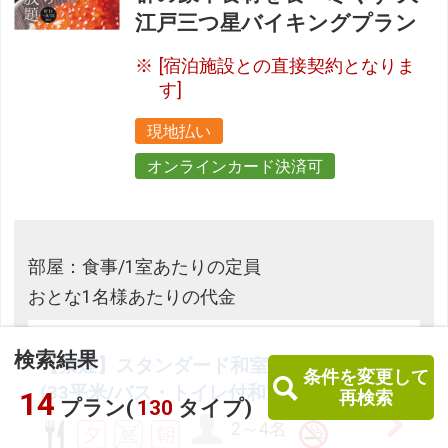
江戸三つ星バイキングプラン
[宿泊施設との直接契約となりま
す]
現地払い
オンラインカード決済可
部屋：食事/1室あたりの定員
おとな1名様あたりの代金
検索結果
【禁煙】スタンダード和室 内風呂あり
条件を変更して
(33平米/バス・トイレ付和室)
14
再検索
プラン(
130
タイプ)
2～4名