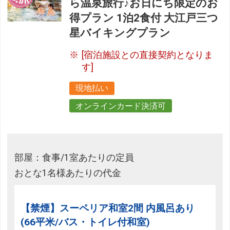
ら温泉旅行♪お日にち限定のお
得プラン 1泊2食付 大江戸三つ
星バイキングプラン
[宿泊施設との直接契約となりま
す]
現地払い
オンラインカード決済可
部屋：食事/1室あたりの定員
おとな1名様あたりの代金
【禁煙】スーペリア和室2間 内風呂あり
(66平米/バス・トイレ付和室)