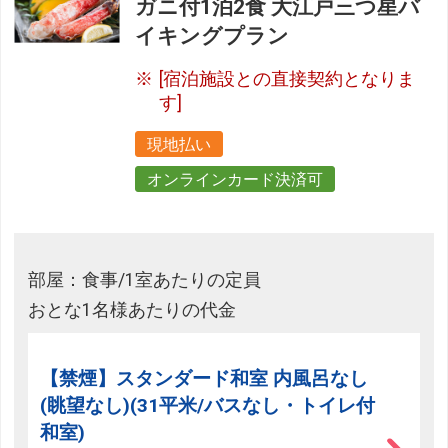
ガニ付1泊2食 大江戸三つ星バ
イキングプラン
[宿泊施設との直接契約となりま
す]
現地払い
オンラインカード決済可
部屋：食事/1室あたりの定員
おとな1名様あたりの代金
【禁煙】スタンダード和室 内風呂なし
(眺望なし)(31平米/バスなし・トイレ付
和室)