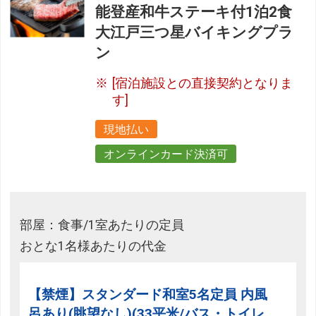
能登産和牛ステーキ付1泊2食
大江戸三つ星バイキングプラ
ン
[宿泊施設との直接契約となりま
す]
現地払い
オンラインカード決済可
部屋：食事/1室あたりの定員
おとな1名様あたりの代金
【禁煙】スタンダード和室5名定員 内風
呂あり(眺望なし)(33平米/バス・トイレ