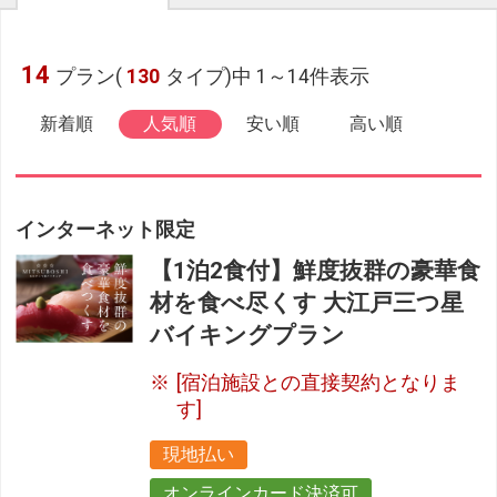
14
プラン(
130
タイプ)中 1～14件表示
新着順
人気順
安い順
高い順
インターネット限定
【1泊2食付】鮮度抜群の豪華食
材を食べ尽くす 大江戸三つ星
バイキングプラン
[宿泊施設との直接契約となりま
す]
現地払い
オンラインカード決済可