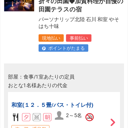
折々の田園◆加賀料理が自慢の
田園テラスの宿
パーソナリップ北陸 石川 和室 やそ
はち十味
現地払い
事前払い
ポイントがたまる
部屋：食事/1室あたりの定員
おとな1名様あたりの代金
和室(１２．５畳/バス・トイレ付)
2～5名