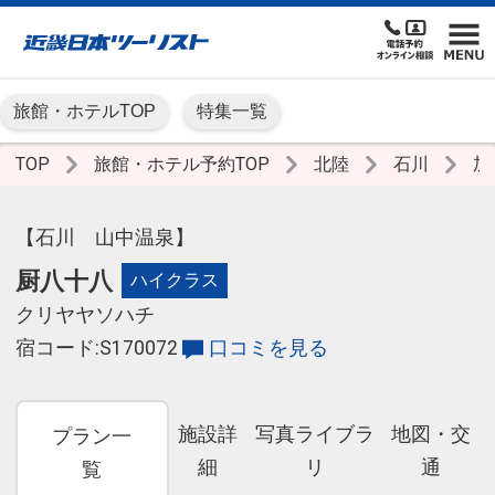
旅館・ホテルTOP
特集一覧
TOP
旅館・ホテル予約TOP
北陸
石川
加
【石川 山中温泉】
厨八十八
ハイクラス
クリヤヤソハチ
宿コード:S170072
口コミを見る
施設詳
写真ライブラ
地図・交
プラン一
細
リ
通
覧