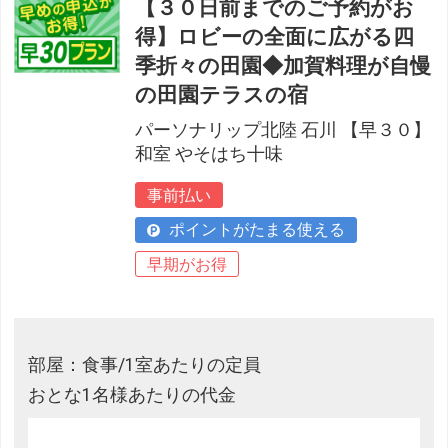
【３０日前までのご予約がお
得】ロビーの全面に広がる四
季折々の田園◆加賀料理が自慢
の田園テラスの宿
パーソナリップ北陸 石川 【早３０】
和室 やそはち十味
事前払い
ポイントがたまる使える
早期がお得
部屋：食事/1室あたりの定員
おとな1名様あたりの代金