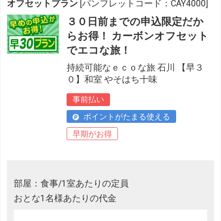
オフセットプラン
[パンフレットコード：CAY4000]
３０日前までの申込限定だか
らお得！ カーボンオフセット
でエコな旅！
持続可能なｅｃｏな旅 石川 【早３
０】和室 やそはち十味
事前払い
ポイントがたまる使える
早期がお得
部屋：食事/1室あたりの定員
おとな1名様あたりの代金