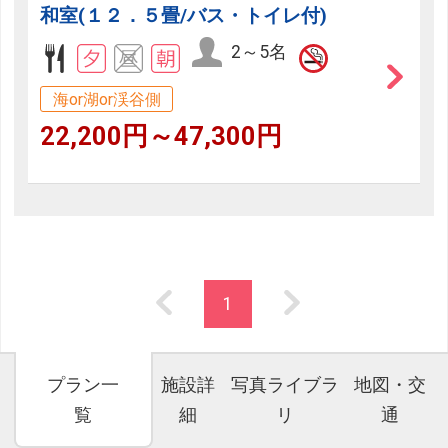
和室(１２．５畳/バス・トイレ付)
2～5名
海or湖or渓谷側
22,200円～47,300円
1
プラン一
施設詳
写真ライブラ
地図・交
覧
細
リ
通