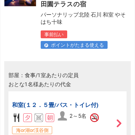
田園テラスの宿
パーソナリップ北陸 石川 和室 やそ
はち十味
事前払い
ポイントがたまる使える
部屋：食事/1室あたりの定員
おとな1名様あたりの代金
和室(１２．５畳/バス・トイレ付)
2～5名
海or湖or渓谷側