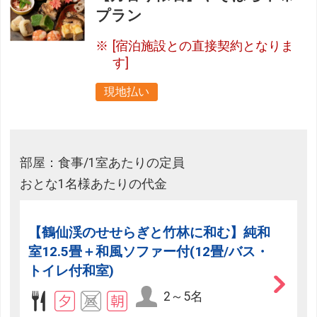
プラン
[宿泊施設との直接契約となりま
す]
現地払い
部屋：食事/1室あたりの定員
おとな1名様あたりの代金
【鶴仙渓のせせらぎと竹林に和む】純和
室12.5畳＋和風ソファー付(12畳/バス・
トイレ付和室)
2～5名