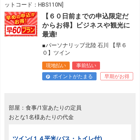
ットコード：HBS110N]
【６０日前までの申込限定だ
からお得】ビジネスや観光に
最適!
■パーソナリップ北陸 石川 【早６
０】ツイン
現地払い
事前払い
ポイントがたまる
早期がお得
部屋：食事/1室あたりの定員
おとな1名様あたりの代金
ツイン(１４平米/バス・トイレ付)