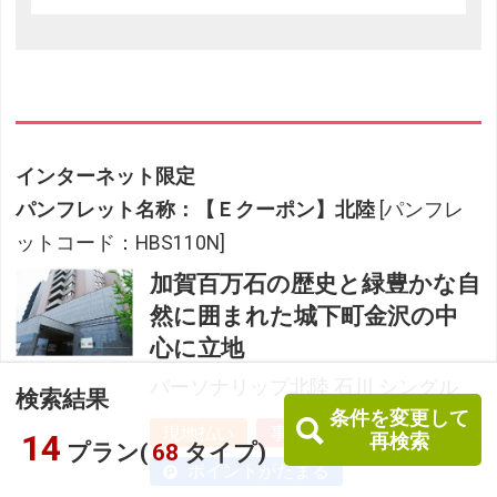
インターネット限定
パンフレット名称：【Ｅクーポン】北陸
[パンフレ
ットコード：HBS110N]
加賀百万石の歴史と緑豊かな自
然に囲まれた城下町金沢の中
心に立地
パーソナリップ北陸 石川 シングル
検索結果
条件を変更して
現地払い
事前払い
14
再検索
プラン(
68
タイプ)
ポイントがたまる