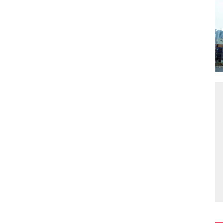
フ
フリ
JR
当社