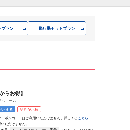
トプラン
飛行機
セットプラン
からお得】
ブルルーム
がたまる
早期がお得
クーポンコードはご利用いただけません。詳しくは
こちら
用いただけません。
30日
インターネットコース番号
3615214-17373287