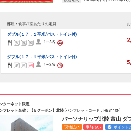
部屋：食事/1室あたりの定員
お
ダブル(１７．１平米/バス・トイレ付)
2
1～2名
ダブル(１７．１平米/バス・トイレ付)
5
1～2名
ンターネット限定
ンフレット名称：【Ｅクーポン】北陸
[パンフレットコード：HBS110N]
パーソナリップ北陸 富山 ダ
現地払い
事前払い
ポイント