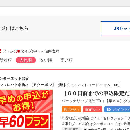
ージ）はこちら
JR
セッ
8
プラン(
38
タイプ)中 1～18件表示
新着順
人気順
安い順
高い順
ンターネット限定
ンフレット名称：【Ｅクーポン】北陸
[パンフレットコード：HBS110N]
【６０日前までの申込限定だ
パーソナリップ北陸 富山 【早６０】ダ
現地払い
事前払い
ポイント
※現地払いの場合はフリーセレクション・
※事前払いの場合はクーポンコードはご利
設定期間
2026年8月6日～2026年11月