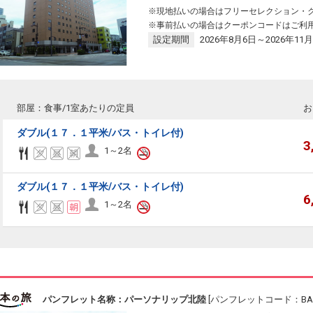
※現地払いの場合はフリーセレクション・
※事前払いの場合はクーポンコードはご利
設定期間
2026年8月6日～2026年11月
部屋：食事/1室あたりの定員
お
ダブル(１７．１平米/バス・トイレ付)
3
1～2名
ダブル(１７．１平米/バス・トイレ付)
6
1～2名
パンフレット名称：パーソナリップ北陸
[パンフレットコード：BAS1