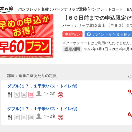
ーセレクション・クーポンコードをご利用いただけない商品
パンフレット名称：パーソナリップ北陸
[パンフレットコード：BAS1
・ホテルなど宿泊施設での現地支払いにはご利用いただけません。
【６０日前までの申込限定だ
パーソナリップ北陸 富山 【早６０】ダ
事前払い
ポイントがたまる使え
閉じる
※クーポンコードはご利用いただけません
設定期間
2027年4月1日～2027年5月
部屋：食事/1室あたりの定員
お
ダブル(１７．１平米/バス・トイレ付)
9
1～2名
ダブル(１７．１平米/バス・トイレ付)
6
1～2名