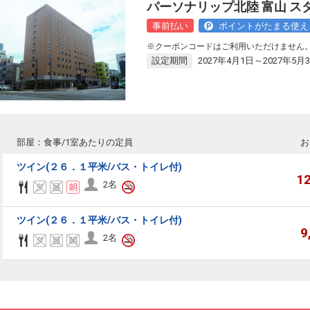
パーソナリップ北陸 富山 ス
事前払い
ポイントがたまる使え
※クーポンコードはご利用いただけません
設定期間
2027年4月1日～2027年5月
部屋：食事/1室あたりの定員
お
ツイン(２６．１平米/バス・トイレ付)
1
2名
リーセレクション・クーポンコードのご利用について
ツイン(２６．１平米/バス・トイレ付)
9
2名
ーセレクションをご利用いただけない商品
回数券類、ギフト券、外国通貨、直接契約型宿泊プラン、土産品、旅行積立商
が指定した商品が利用できません。