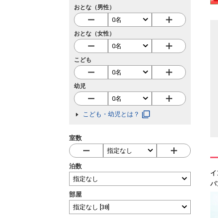
おとな（男性）
おとな（女性）
こども
幼児
こども・幼児とは？
室数
泊数
イ
パ
部屋