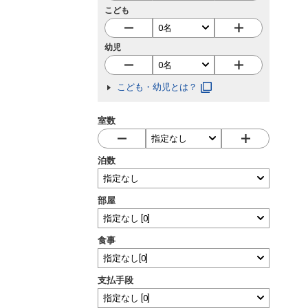
こども
幼児
こども・幼児とは？
室数
泊数
部屋
食事
支払手段