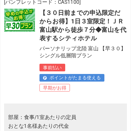
[パンフレットコード：CAS1100]
【３０日前までの申込限定だ
からお得】1日３室限定！ＪＲ
富山駅から徒歩７分◆富山を代
表するシティホテル
パーソナリップ北陸 富山 【早３０】
シングル低層階プラン
事前払い
ポイントがたまる使える
早期がお得
部屋：食事/1室あたりの定員
おとな1名様あたりの代金