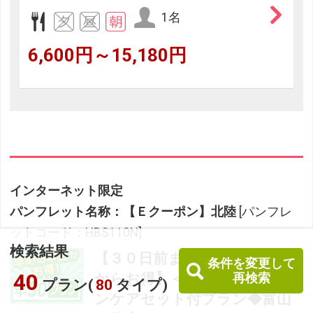
1名
6,600円～15,180円
インターネット限定
パンフレット名称：【Ｅクーポン】北陸
[パンフレ
ットコード：HBS110N]
検索結果
【３０日前までの申込限定だ
条件を変更して
40
からお得】＜女性限定＞スキ
再検索
プラン(
80
タイプ)
ンケアセット付プラン◆富山