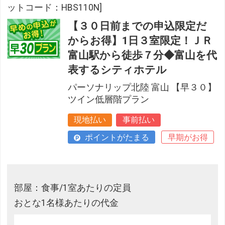
ットコード：HBS110N]
【３０日前までの申込限定だ
からお得】1日３室限定！ＪＲ
富山駅から徒歩７分◆富山を代
表するシティホテル
パーソナリップ北陸 富山 【早３０】
ツイン低層階プラン
現地払い
事前払い
ポイントがたまる
早期がお得
部屋：食事/1室あたりの定員
おとな1名様あたりの代金