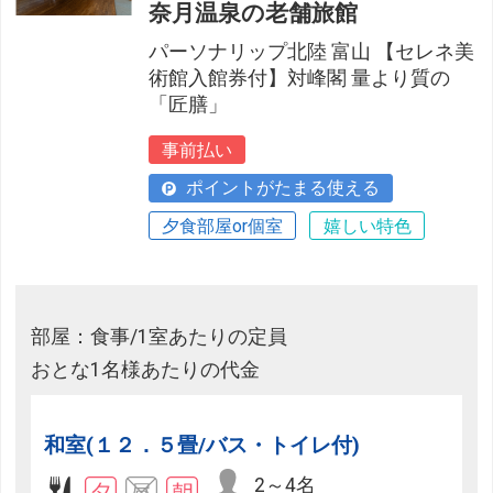
奈月温泉の老舗旅館
パーソナリップ北陸 富山 【セレネ美
術館入館券付】対峰閣 量より質の
「匠膳」
事前払い
ポイントがたまる使える
夕食部屋or個室
嬉しい特色
部屋：食事/1室あたりの定員
おとな1名様あたりの代金
和室(１２．５畳/バス・トイレ付)
2～4名