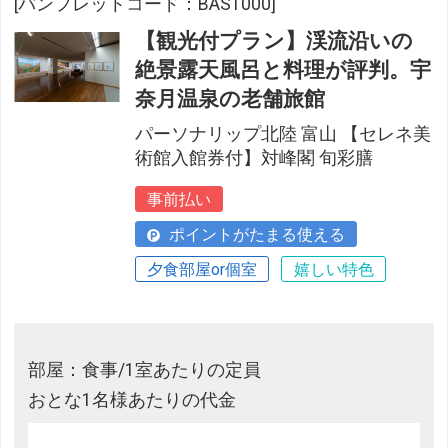
[パンフレットコード：BAS1000]
【観光付プラン】渓流沿いの
絶景露天風呂と料理が評判。宇
奈月温泉の老舗旅館
パーソナリップ北陸 富山 【セレネ美
術館入館券付】対峰閣 旬彩膳
事前払い
ポイントがたまる使える
夕食部屋or個室
嬉しい特色
部屋：食事/1室あたりの定員
おとな1名様あたりの代金