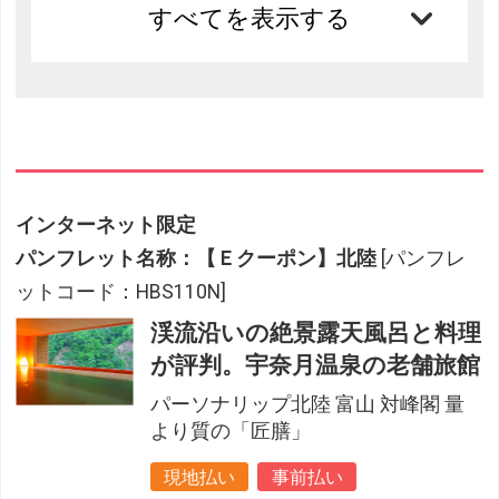
すべてを表示する
インターネット限定
パンフレット名称：【Ｅクーポン】北陸
[パンフレ
ットコード：HBS110N]
渓流沿いの絶景露天風呂と料理
が評判。宇奈月温泉の老舗旅館
パーソナリップ北陸 富山 対峰閣 量
より質の「匠膳」
現地払い
事前払い