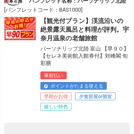
パンフレット名称：パーソナリップ北陸
[パンフレットコード：BAS1000]
【観光付プラン】渓流沿いの
絶景露天風呂と料理が評判。宇
奈月温泉の老舗旅館
パーソナリップ北陸 富山 【早９０】
【セレネ美術館入館券付】対峰閣 旬
彩膳
事前払い
ポイントがたまる使える
早期がお得
夕食部屋or個室
嬉しい特色