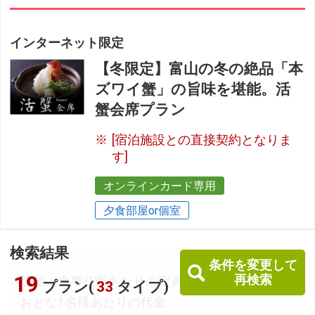
インターネット限定
【冬限定】富山の冬の絶品「本
ズワイ蟹」の旨味を堪能。活
蟹会席プラン
[宿泊施設との直接契約となりま
す]
オンラインカード専用
夕食部屋or個室
検索結果
条件を変更して
19
再検索
部屋：食事/1室あたりの定員
プラン(
33
タイプ)
おとな1名様あたりの代金