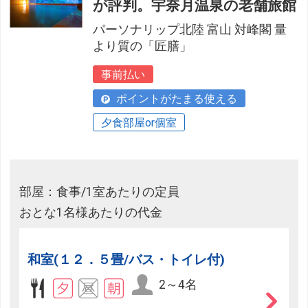
が評判。宇奈月温泉の老舗旅館
パーソナリップ北陸 富山 対峰閣 量
より質の「匠膳」
事前払い
ポイントがたまる使える
夕食部屋or個室
部屋：食事/1室あたりの定員
おとな1名様あたりの代金
和室(１２．５畳/バス・トイレ付)
2～4名