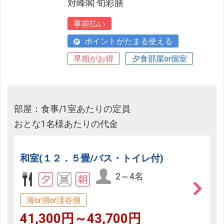
対峰閣 旬彩膳
事前払い
ポイントがたまる使える
早期がお得
夕食部屋or個室
部屋：食事/1室あたりの定員
おとな1名様あたりの代金
和室(１２．５畳/バス・トイレ付)
2～4名
海or湖or渓谷側
41,300円～43,700円