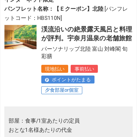
パンフレット名称：【Ｅクーポン】北陸
[パンフレ
ットコード：HBS110N]
渓流沿いの絶景露天風呂と料理
が評判。宇奈月温泉の老舗旅館
パーソナリップ北陸 富山 対峰閣 旬
彩膳
現地払い
事前払い
ポイントがたまる
夕食部屋or個室
部屋：食事/1室あたりの定員
おとな1名様あたりの代金