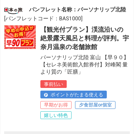
パンフレット名称：パーソナリップ北陸
[パンフレットコード：BAS1000]
【観光付プラン】渓流沿いの
絶景露天風呂と料理が評判。宇
奈月温泉の老舗旅館
パーソナリップ北陸 富山 【早９０】
【セレネ美術館入館券付】対峰閣 量
より質の「匠膳」
事前払い
ポイントがたまる使える
早期がお得
夕食部屋or個室
嬉しい特色