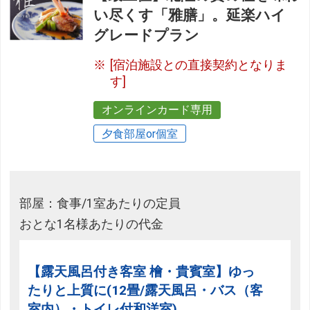
い尽くす「雅膳」。延楽ハイ
グレードプラン
[宿泊施設との直接契約となりま
す]
オンラインカード専用
夕食部屋or個室
部屋：食事/1室あたりの定員
おとな1名様あたりの代金
【露天風呂付き客室 檜・貴賓室】ゆっ
たりと上質に(12畳/露天風呂・バス（客
室内）・トイレ付和洋室)