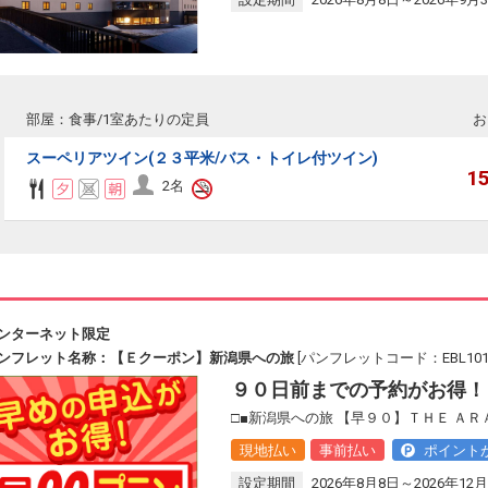
部屋：食事/1室あたりの定員
お
スーペリアツイン(２３平米/バス・トイレ付ツイン)
1
2名
ンターネット限定
ンフレット名称：【Ｅクーポン】新潟県への旅
[パンフレットコード：EBL101
９０日前までの予約がお得！
□■新潟県への旅 【早９０】ＴＨＥ ＡＲ
現地払い
事前払い
ポイント
設定期間
2026年8月8日～2026年12月