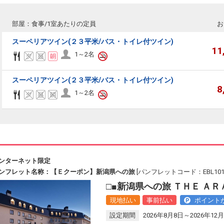
部屋：食事/1室あたりの定員
お
スーペリアツイン(２３平米/バス・トイレ付ツイン)
11
1～2名
スーペリアツイン(２３平米/バス・トイレ付ツイン)
8
1～2名
ンターネット限定
ンフレット名称：【Ｅクーポン】新潟県への旅
[パンフレットコード：EBL101
□■新潟県への旅 ＴＨＥ ＡＲ
現地払い
事前払い
ポイント
設定期間
2026年8月8日～2026年12月