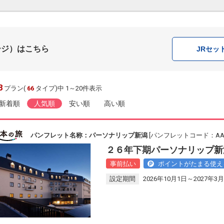
ージ）はこちら
JR
セッ
8
プラン(
66
タイプ)中 1～20件表示
新着順
人気順
安い順
高い順
パンフレット名称：パーソナリップ新潟
[パンフレットコード：AAL1
２６年下期パーソナリップ新潟
事前払い
ポイントがたまる使え
設定期間
2026年10月1日～2027年3月