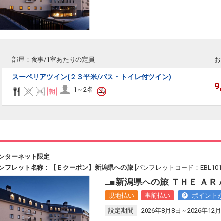
部屋：食事/1室あたりの定員
お
スーペリアツイン(２３平米/バス・トイレ付ツイン)
9
1～2名
ンターネット限定
ンフレット名称：【Ｅクーポン】新潟県への旅
[パンフレットコード：EBL101
□■新潟県への旅 ＴＨＥ Ａ
現地払い
事前払い
ポイント
設定期間
2026年8月8日～2026年12月