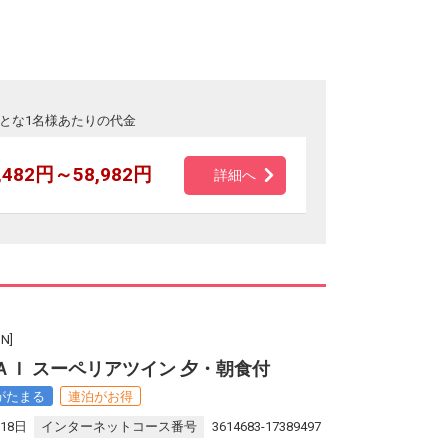
とな1名様あたりの代金
,482円～58,982円
詳細へ
N]
ＲＡＩ スーペリアツイン 夕・朝食付
がたまる
連泊がお得
18日
インターネットコース番号
3614683-17389497