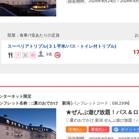
設定期間
2026年8月24日～2026年9月
部屋：食事/1室あたりの定員
お
スーペリアトリプル(３１平米/バス・トイレ付トリプル)
1
3名
ンターネット限定
ンフレット名称：□夏のおでかけ 新潟
[パンフレットコード：EBL230N]
★ぜんぶ遊び放題！パス＆ロ
◇夏のおでかけ 新潟 ぜんぶ遊び放題！
現地払い
事前払い
ポイント
設定期間
2026年8月8日～2026年9月