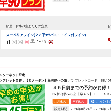
部屋：食事/1室あたりの定員
お
スーペリアツイン(２３平米/バス・トイレ付ツイン)
8
1～2名
ンターネット限定
ンフレット名称：【Ｅクーポン】新潟県への旅
[パンフレットコード：EBL101
４５日前までの予約がお得！
□■新潟県への旅 【早４５】ＴＨＥ ＡＲ
現地払い
事前払い
ポイント
設定期間
2026年8月24日～2026年12