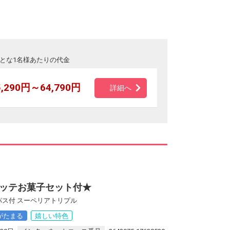
とな1名様あたりの代金
5,290円～64,790円
詳細へ
ッテお菓子セット付★
パス付 スーペリアトリプル
がたまる
嬉しい特色