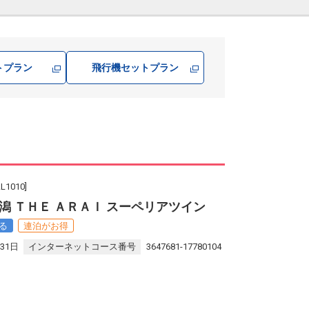
トプラン
飛行機
セットプラン
010]
 ＴＨＥ ＡＲＡＩ スーペリアツイン
る
連泊がお得
31日
インターネットコース番号
3647681-17780104