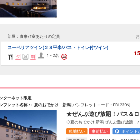
部屋：食事/1室あたりの定員
お
スーペリアツイン(２３平米/バス・トイレ付ツイン)
1
1～2名
ンターネット限定
ンフレット名称：□夏のおでかけ 新潟
[パンフレットコード：EBL230N]
★ぜんぶ遊び放題！パス＆ロ
◇夏のおでかけ 新潟 ぜんぶ遊び放題！
現地払い
事前払い
ポイント