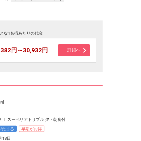
とな1名様あたりの代金
,382円～30,932円
詳細へ
N]
ＡＩ スーペリアトリプル 夕・朝食付
がたまる
早期がお得
月18日