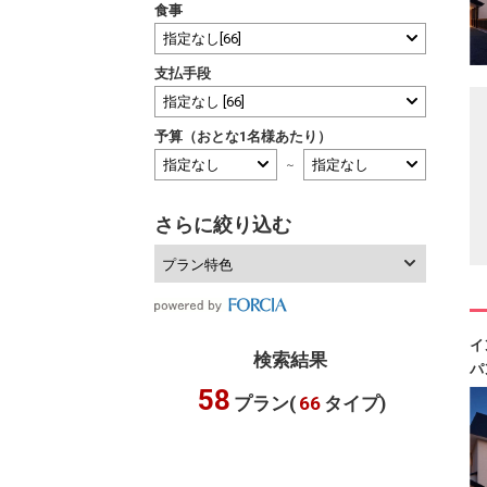
食事
支払手段
予算（おとな1名様あたり）
～
さらに絞り込む
プラン特色
イ
検索結果
パ
58
プラン(
66
タイプ)