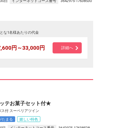
30日
インターネットコース番号
3642975-17638530
とな1名様あたりの代金
7,600円～33,000円
詳細へ
ッテお菓子セット付★
パス付 スーペリアツイン
がたまる
嬉しい特色
30日
インターネットコース番号
3642975-17638528