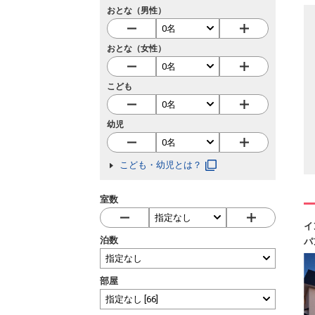
おとな（男性）
おとな（女性）
こども
幼児
こども・幼児とは？
室数
イ
泊数
パ
部屋