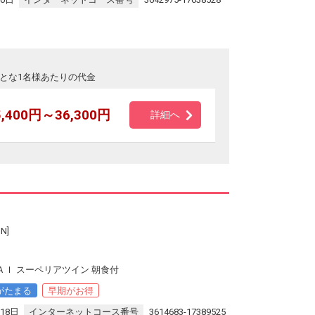
とな1名様あたりの代金
5,400円～36,300円
詳細へ
N]
ＡＩ スーペリアツイン 朝食付
がたまる
早期がお得
18日
インターネットコース番号
3614683-17389525