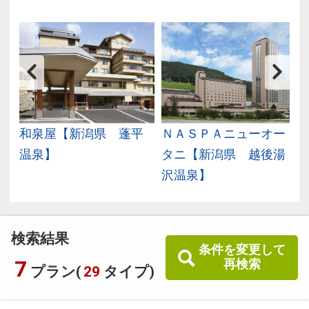
和泉屋【新潟県 蓬平
ＮＡＳＰＡニューオー
温泉】
タニ【新潟県 越後湯
沢温泉】
検索結果
条件を変更して
7
再検索
プラン(
29
タイプ)