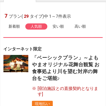
7
プラン(
29
タイプ)中 1～7件表示
新着順
人気順
安い順
高い順
インターネット限定
「ベーシックプラン」～よも
やまオリジナル花舞台観覧 お
食事処より川を望む対岸の舞
台をご堪能♪
[宿泊施設との直接契約となりま
す]
現地払い