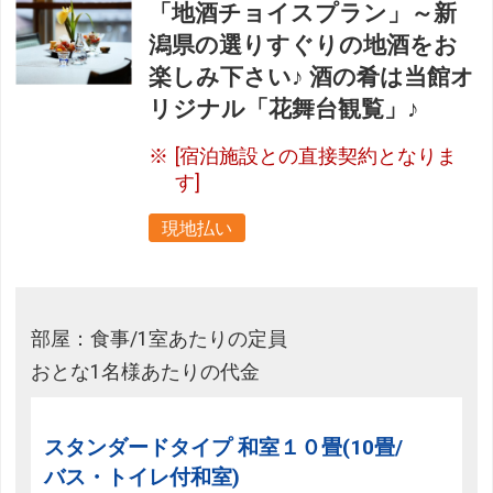
「地酒チョイスプラン」～新
潟県の選りすぐりの地酒をお
楽しみ下さい♪ 酒の肴は当館オ
リジナル「花舞台観覧」♪
[宿泊施設との直接契約となりま
す]
現地払い
部屋：食事/1室あたりの定員
おとな1名様あたりの代金
スタンダードタイプ 和室１０畳(10畳/
バス・トイレ付和室)