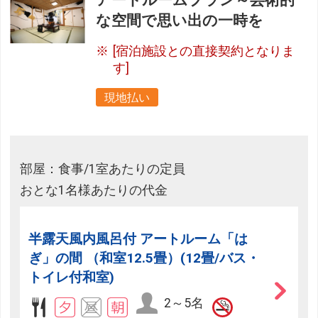
アートルームプラン～芸術的
な空間で思い出の一時を
[宿泊施設との直接契約となりま
す]
現地払い
部屋：食事/1室あたりの定員
おとな1名様あたりの代金
半露天風内風呂付 アートルーム「は
ぎ」の間 （和室12.5畳）(12畳/バス・
トイレ付和室)
2～5名