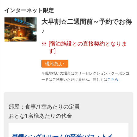
インターネット限定
大早割☆二週間前～予約でお得
♪
[宿泊施設との直接契約となりま
す]
現地払い
※現地払いの場合はフリーセレクション・クーポンコ
ードはご利用いただけません。詳しくは
こちら
フリーセレクション・クーポンコードのご利用につ
いて
部屋：食事/1室あたりの定員
フリーセレクションをご利用いただけない商品
おとな1名様あたりの代金
JR回数券類、ギフト券、外国通貨、直接契約型宿泊プラン、土
産品、旅行積立商品、当社が指定した商品が利用できません。
禁煙シングルルーム(9平米/バス・トイ