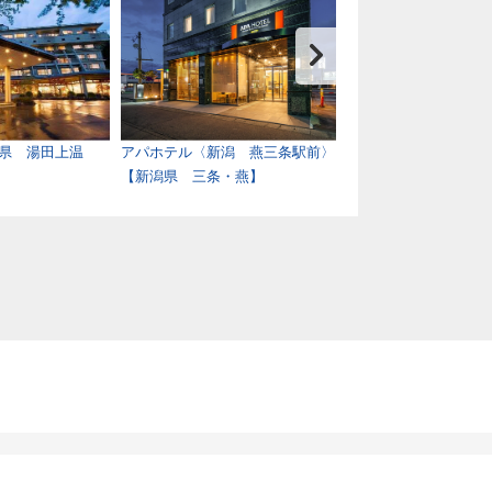
県 湯田上温
アパホテル〈新潟 燕三条駅前〉
白玉の湯 華鳳 別
【新潟県 三条・燕】
【新潟県 月岡温泉