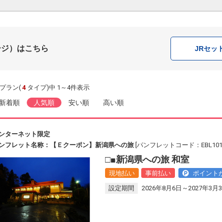
ージ）はこちら
JR
セッ
プラン(
4
タイプ)中 1～4件表示
新着順
人気順
安い順
高い順
ンターネット限定
ンフレット名称：【Ｅクーポン】新潟県への旅
[パンフレットコード：EBL101
□■新潟県への旅 和室
現地払い
事前払い
ポイント
設定期間
2026年8月6日～2027年3月