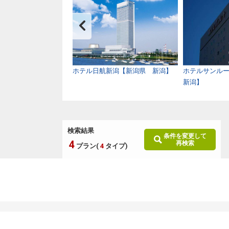
ドホテル【青森県 む
ホテル日航新潟【新潟県 新潟】
ホテルサンル
新潟】
検索結果
条件を変更して
4
再検索
プラン(
4
タイプ)