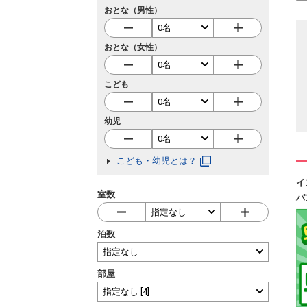
おとな（男性）
おとな（女性）
こども
幼児
こども・幼児とは？
イ
室数
パ
泊数
部屋