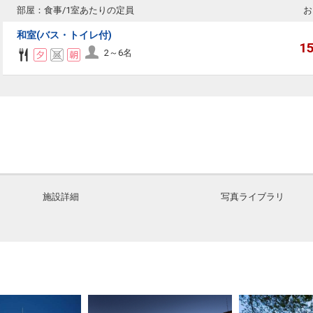
部屋：食事/1室あたりの定員
お
和室(バス・トイレ付)
1
2～6名
施設詳細
写真ライブラリ