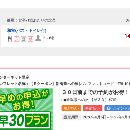
部屋：食事/1室あたりの定員
お
和室(バス・トイレ付)
1
2～6名
ンターネット限定
ンフレット名称：【Ｅクーポン】新潟県への旅
[パンフレットコード：EBL101
３０日前までの予約がお得！
□■新潟県への旅 【早３０】和室
現地払い
事前払い
ポイント
設定期間
2026年8月6日～2027年3月