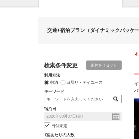
交通+宿泊プラン
（ダイナミックパッケ
4
検索条件変更
条件をリセット
利用方法
宿泊
日帰り・デイユース
イ
パ
キーワード
宿泊日
日付未定
1室あたりの人数