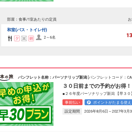
部屋：食事/1室あたりの定員
お
和室(バス・トイレ付)
1
2～6名
パンフレット名称：パーソナリップ新潟
[パンフレットコード：CAL1
３０日前までの予約がお得！
■２６年度パーソナリップ新潟 【早３０
事前払い
ポイントがたまる使え
設定期間
2026年8月6日～2027年3月