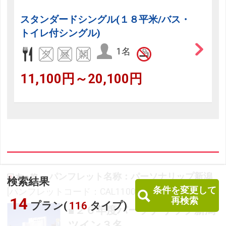
スタンダードシングル(１８平米/バス・
トイレ付シングル)
1名
11,100円～20,100円
パンフレット名称：パーソナリップ新潟
検索結果
条件を変更して
[パンフレットコード：CAL1100]
14
再検索
プラン(
116
タイプ)
■２６年度パーソナリップ新潟
ツイン３名