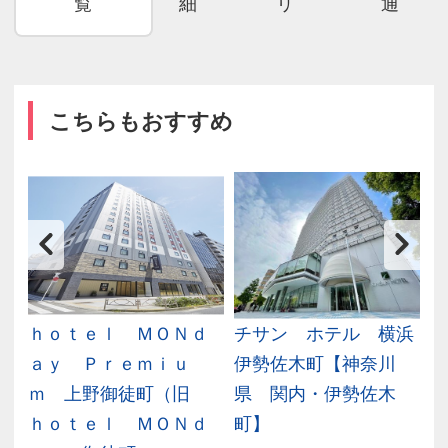
覧
細
リ
通
こちらもおすすめ
ｈｏｔｅｌ ＭＯＮｄ
チサン ホテル 横浜
ａｙ Ｐｒｅｍｉｕ
伊勢佐木町【神奈川
ｍ 上野御徒町（旧
県 関内・伊勢佐木
ｈｏｔｅｌ ＭＯＮｄ
町】