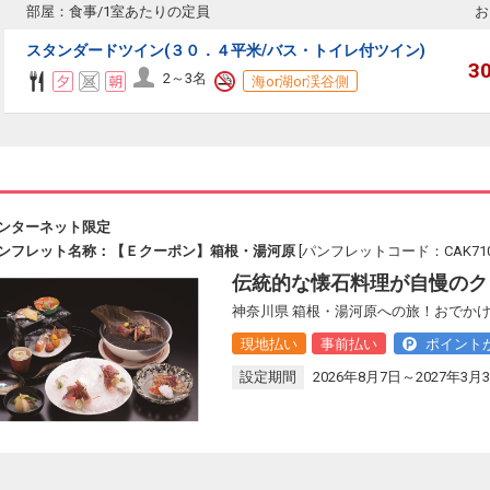
部屋：食事/1室あたりの定員
お
スタンダードツイン(３０．４平米/バス・トイレ付ツイン)
3
2～3名
海or湖or渓谷側
ンターネット限定
ンフレット名称：【Ｅクーポン】箱根・湯河原
[パンフレットコード：CAK710
伝統的な懐石料理が自慢のク
神奈川県 箱根・湯河原への旅！おでかけ
現地払い
事前払い
ポイント
設定期間
2026年8月7日～2027年3月