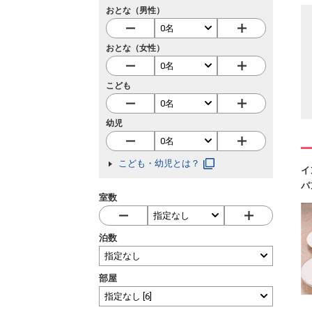
おとな（男性）
おとな（女性）
こども
幼児
こども・幼児とは？
イ
パ
室数
泊数
部屋