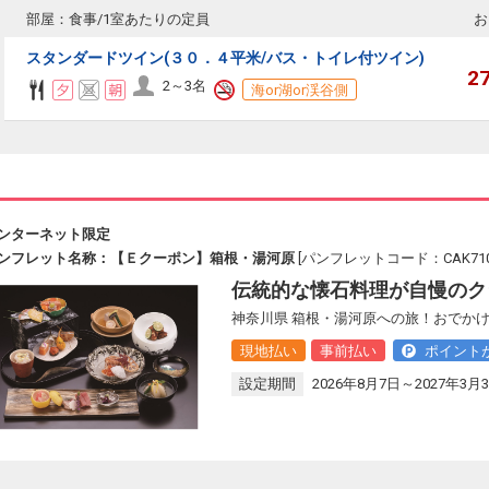
部屋：食事/1室あたりの定員
お
スタンダードツイン(３０．４平米/バス・トイレ付ツイン)
2
2～3名
海or湖or渓谷側
ンターネット限定
ンフレット名称：【Ｅクーポン】箱根・湯河原
[パンフレットコード：CAK710
伝統的な懐石料理が自慢のク
神奈川県 箱根・湯河原への旅！おでかけ
現地払い
事前払い
ポイント
設定期間
2026年8月7日～2027年3月