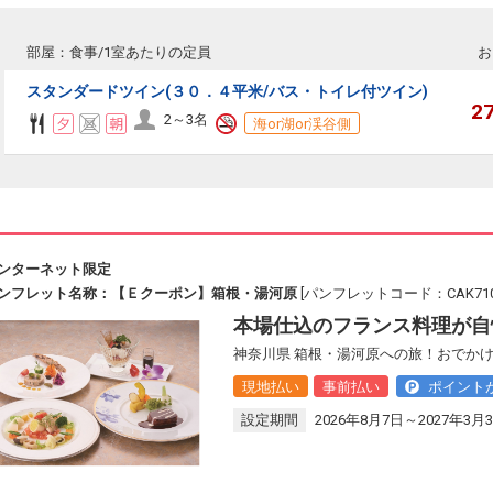
部屋：食事/1室あたりの定員
お
スタンダードツイン(３０．４平米/バス・トイレ付ツイン)
2
2～3名
海or湖or渓谷側
ンターネット限定
ンフレット名称：【Ｅクーポン】箱根・湯河原
[パンフレットコード：CAK710
本場仕込のフランス料理が自
神奈川県 箱根・湯河原への旅！おでかけ
現地払い
事前払い
ポイント
設定期間
2026年8月7日～2027年3月