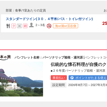
部屋：食事/1室あたりの定員
お
スタンダードツイン(３０．４平米/バス・トイレ付ツイン)
2
2～3名
海or湖or渓谷側
パンフレット名称：パーソナリップ箱根・湯河原
[パンフレットコー
伝統的な懐石料理が自慢のク
■２６年度パーソナリップ箱根・湯河原 
事前払い
ポイントがたまる使え
設定期間
2026年8月7日～2027年3月