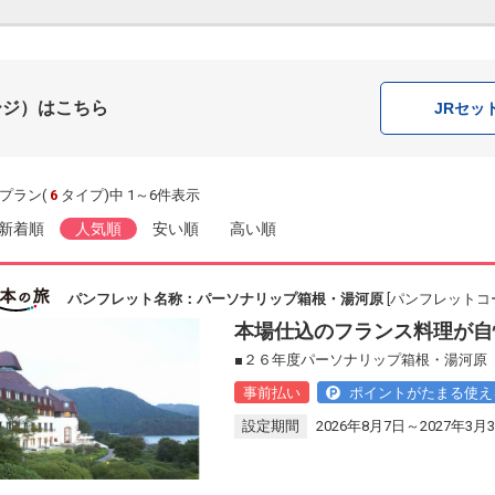
ージ）はこちら
JR
セッ
プラン(
6
タイプ)中 1～6件表示
新着順
人気順
安い順
高い順
パンフレット名称：パーソナリップ箱根・湯河原
[パンフレットコー
本場仕込のフランス料理が自
■２６年度パーソナリップ箱根・湯河原 
事前払い
ポイントがたまる使え
設定期間
2026年8月7日～2027年3月