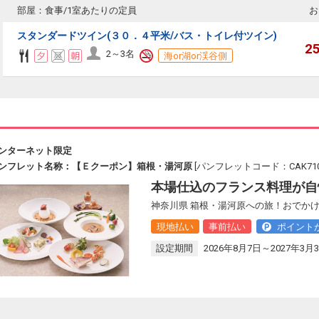
部屋：食事/1室あたりの定員
お
スタンダードツイン(３０．４平米/バス・トイレ付ツイン)
2
2～3名
海or湖or渓谷側
ンターネット限定
ンフレット名称：【Ｅクーポン】箱根・湯河原
[パンフレットコード：CAK710
本場仕込のフランス料理が自
神奈川県 箱根・湯河原への旅！おでかけ
現地払い
事前払い
ポイント
設定期間
2026年8月7日～2027年3月