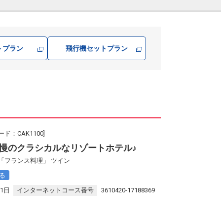
トプラン
飛行機
セットプラン
ド：CAK1100]
慢のクラシカルなリゾートホテル♪
「フランス料理」 ツイン
る
31日
インターネットコース番号
3610420-17188369