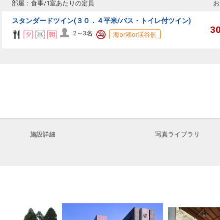
部屋：食事/1室あたりの定員
お
スタンダードツイン(３０．４平米/バス・トイレ付ツイン)
3
2～3名
海or湖or渓谷側
施設詳細
写真ライブラリ