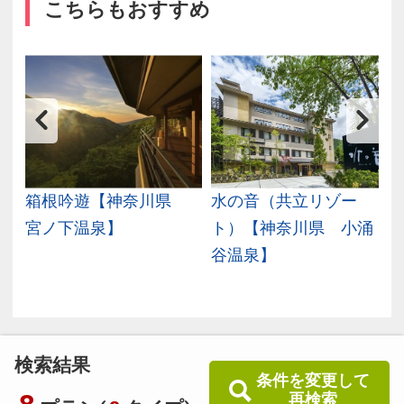
こちらもおすすめ
川
箱根吟遊【神奈川県
水の音（共立リゾー
宮ノ下温泉】
ト）【神奈川県 小涌
谷温泉】
検索結果
条件を変更して
再検索