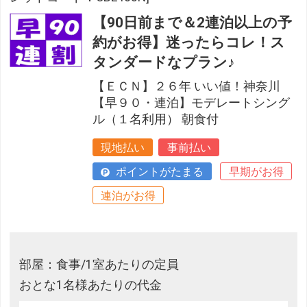
【90日前まで＆2連泊以上の予
約がお得】迷ったらコレ！ス
タンダードなプラン♪
【ＥＣＮ】２６年 いい値！神奈川
【早９０・連泊】モデレートシング
ル（１名利用） 朝食付
現地払い
事前払い
ポイントがたまる
早期がお得
連泊がお得
部屋：食事/1室あたりの定員
おとな1名様あたりの代金