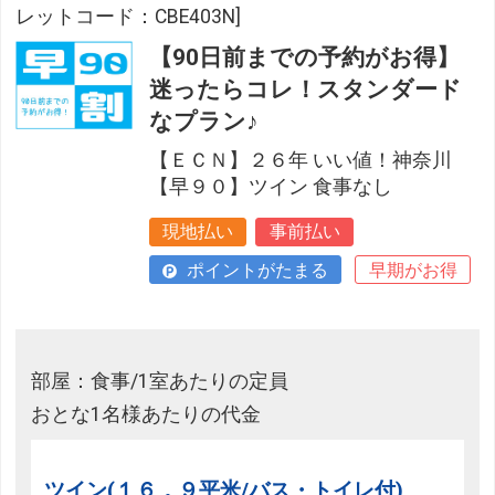
レットコード：CBE403N]
【90日前までの予約がお得】
迷ったらコレ！スタンダード
なプラン♪
【ＥＣＮ】２６年 いい値！神奈川
【早９０】ツイン 食事なし
現地払い
事前払い
ポイントがたまる
早期がお得
部屋：食事/1室あたりの定員
おとな1名様あたりの代金
ツイン(１６．９平米/バス・トイレ付)