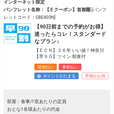
インターネット限定
パンフレット名称：【Ｅクーポン】首都圏
[パンフ
レットコード：CBE403N]
【90日前までの予約がお得】
迷ったらコレ！スタンダード
なプラン♪
【ＥＣＮ】２６年 いい値！神奈川
【早９０】ツイン 朝食付
現地払い
事前払い
ポイントがたまる
早期がお得
部屋：食事/1室あたりの定員
おとな1名様あたりの代金