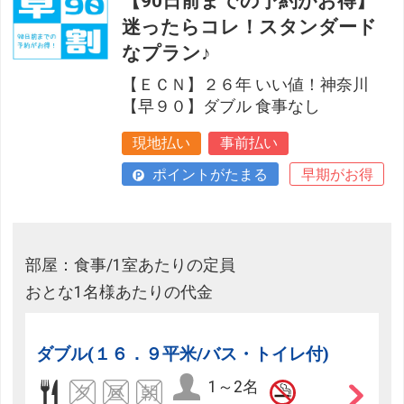
【90日前までの予約がお得】
迷ったらコレ！スタンダード
なプラン♪
【ＥＣＮ】２６年 いい値！神奈川
【早９０】ダブル 食事なし
現地払い
事前払い
ポイントがたまる
早期がお得
部屋：食事/1室あたりの定員
おとな1名様あたりの代金
ダブル(１６．９平米/バス・トイレ付)
1～2名