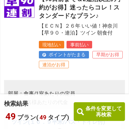
約がお得】迷ったらコレ！ス
タンダードなプラン♪
【ＥＣＮ】２６年 いい値！神奈川
【早９０・連泊】ツイン 朝食付
現地払い
事前払い
ポイントがたまる
早期がお得
連泊がお得
部屋：食事/1室あたりの定員
おとな1名様あたりの代金
検索結果
条件を変更して
49
再検索
プラン(
49
タイプ)
ツイン(１６．９平米/バス・トイレ付)