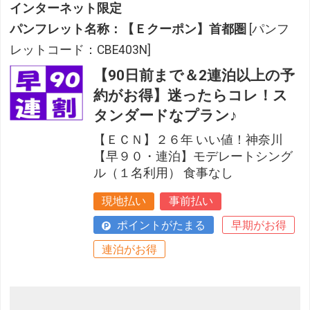
インターネット限定
パンフレット名称：【Ｅクーポン】首都圏
[パンフ
レットコード：CBE403N]
【90日前まで＆2連泊以上の予
約がお得】迷ったらコレ！ス
タンダードなプラン♪
【ＥＣＮ】２６年 いい値！神奈川
【早９０・連泊】モデレートシング
ル（１名利用） 食事なし
現地払い
事前払い
ポイントがたまる
早期がお得
連泊がお得