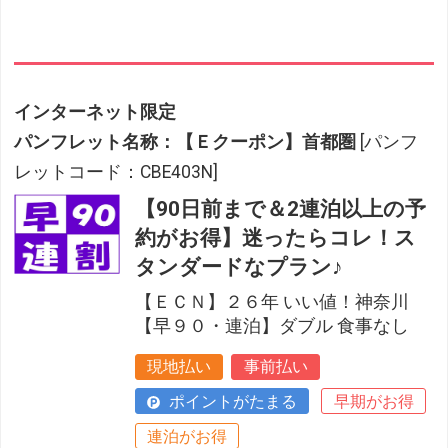
インターネット限定
パンフレット名称：【Ｅクーポン】首都圏
[パンフ
レットコード：CBE403N]
【90日前まで＆2連泊以上の予
約がお得】迷ったらコレ！ス
タンダードなプラン♪
【ＥＣＮ】２６年 いい値！神奈川
【早９０・連泊】ダブル 食事なし
現地払い
事前払い
ポイントがたまる
早期がお得
連泊がお得