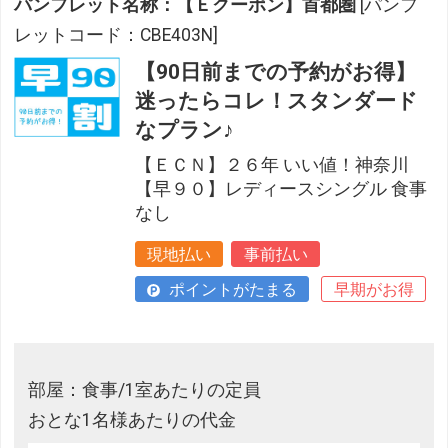
パンフレット名称：【Ｅクーポン】首都圏
[パンフ
レットコード：CBE403N]
【90日前までの予約がお得】
迷ったらコレ！スタンダード
なプラン♪
【ＥＣＮ】２６年 いい値！神奈川
【早９０】レディースシングル 食事
なし
現地払い
事前払い
ポイントがたまる
早期がお得
部屋：食事/1室あたりの定員
おとな1名様あたりの代金