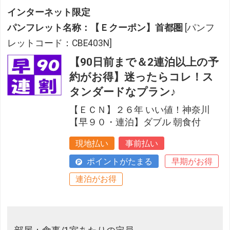
インターネット限定
パンフレット名称：【Ｅクーポン】首都圏
[パンフ
レットコード：CBE403N]
【90日前まで＆2連泊以上の予
約がお得】迷ったらコレ！ス
タンダードなプラン♪
【ＥＣＮ】２６年 いい値！神奈川
【早９０・連泊】ダブル 朝食付
現地払い
事前払い
ポイントがたまる
早期がお得
連泊がお得