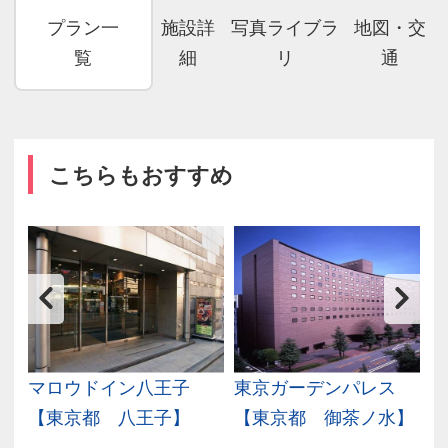
プラン一
施設詳
写真ライブラ
地図・交
覧
細
リ
通
こちらもおすすめ
京
マロウドイン八王子
東京ガーデンパレス
【東京都 八王子】
【東京都 御茶ノ水】