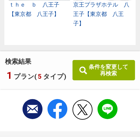
ｄ
ｔｈｅ ｂ 八王子
京王プラザホテル 八
都
【東京都 八王子】
王子【東京都 八王
子】
検索結果
条件を変更して
1
再検索
プラン(
5
タイプ)