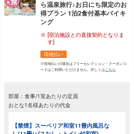
ら温泉旅行♪お日にち限定のお
フリーセレクション・クーポンコードをご利用いただけな
い商品
得プラン 1泊2食付基本バイキ
ング
旅館・ホテルなど宿泊施設での現地支払いにはご利用いただけま
せん。
[宿泊施設との直接契約となりま
す]
閉じる
現地払い
※現地払いの場合はフリーセレクション・クーポンコ
ードはご利用いただけません。詳しくは
こちら
部屋：食事/1室あたりの定員
おとな1名様あたりの代金
【禁煙】スーペリア和室11畳内風呂な
し(11畳/バスなし・トイレ付和室)