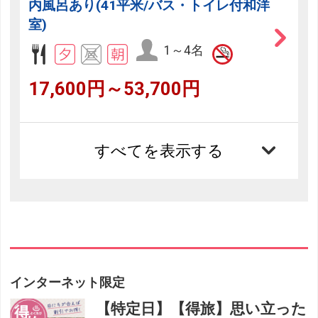
内風呂あり(41平米/バス・トイレ付和洋
室)
1～4名
17,600円～53,700円
すべてを表示する
フリーセレクション・クーポンコードのご利用につ
いて
フリーセレクションをご利用いただけない商品
インターネット限定
JR回数券類、ギフト券、外国通貨、直接契約型宿泊プラン、土
産品、旅行積立商品、当社が指定した商品が利用できません。
【特定日】【得旅】思い立った