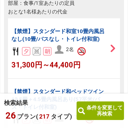
部屋：食事/1室あたりの定員
おとな1名様あたりの代金
【禁煙】スタンダード和室10畳内風呂
なし(10畳/バスなし・トイレ付和室)
2名
31,300円～44,400円
【禁煙】スタンダード和ベッドツイン
12.5畳＋4.5畳内風呂あり(57平米/バ
検索結果
ス・トイレ付和室)
条件を変更して
26
再検索
プラン(
217
タイプ)
1～7名