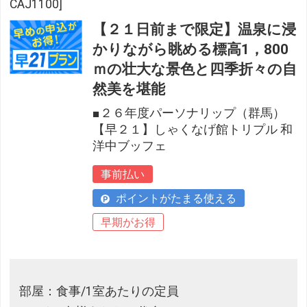
CAJ1100]
【２１日前まで限定】温泉に浸
かりながら眺める標高1，800
ｍの壮大な景色と四季折々の自
然美を堪能
■２６年度パーソナリップ（群馬）
【早２１】しゃくなげ館トリプル 和
洋中ブッフェ
事前払い
ポイントがたまる使える
早期がお得
部屋：食事/1室あたりの定員