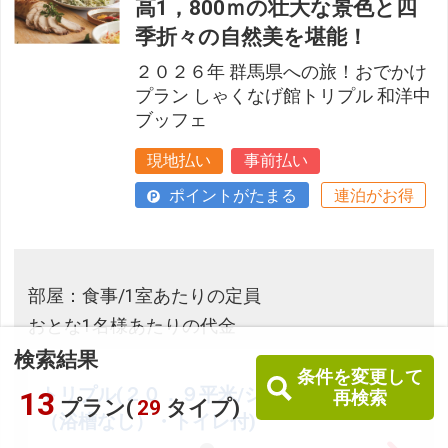
高1，800ｍの壮大な景色と四
季折々の自然美を堪能！
２０２６年 群馬県への旅！おでかけ
プラン しゃくなげ館トリプル 和洋中
ブッフェ
現地払い
事前払い
ポイントがたまる
連泊がお得
部屋：食事/1室あたりの定員
おとな1名様あたりの代金
検索結果
条件を変更して
トリプル(２０．９平米/シャワーのみ
13
再検索
プラン(
29
タイプ)
（浴槽なし）・トイレ付)