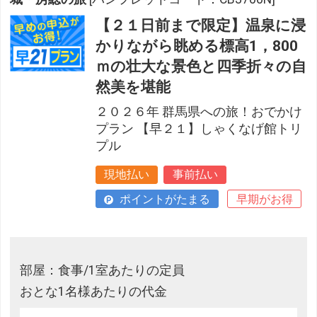
【２１日前まで限定】温泉に浸
かりながら眺める標高1，800
ｍの壮大な景色と四季折々の自
然美を堪能
２０２６年 群馬県への旅！おでかけ
プラン 【早２１】しゃくなげ館トリ
プル
現地払い
事前払い
ポイントがたまる
早期がお得
部屋：食事/1室あたりの定員
おとな1名様あたりの代金