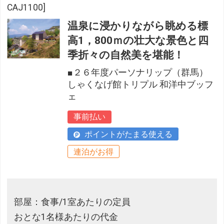
CAJ1100]
温泉に浸かりながら眺める標
高1，800ｍの壮大な景色と四
季折々の自然美を堪能！
■２６年度パーソナリップ（群馬）
しゃくなげ館トリプル 和洋中ブッフ
ェ
事前払い
ポイントがたまる使える
連泊がお得
部屋：食事/1室あたりの定員
おとな1名様あたりの代金