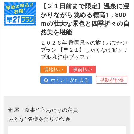
【２１日前まで限定】温泉に浸
かりながら眺める標高1，800
ｍの壮大な景色と四季折々の自
然美を堪能
２０２６年 群馬県への旅！おでかけ
プラン 【早２１】しゃくなげ館トリ
プル 和洋中ブッフェ
現地払い
事前払い
ポイントがたまる
早期がお得
部屋：食事/1室あたりの定員
おとな1名様あたりの代金