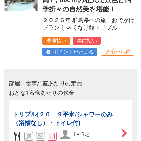
高1，800ｍの壮大な景色と四
季折々の自然美を堪能！
２０２６年 群馬県への旅！おでかけ
プラン しゃくなげ館トリプル
現地払い
事前払い
ポイントがたまる
連泊がお得
部屋：食事/1室あたりの定員
おとな1名様あたりの代金
トリプル(２０．９平米/シャワーのみ
（浴槽なし）・トイレ付)
1～3名