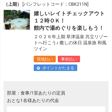
（上期）
[パンフレットコード：CBK211N]
嬉しいレイトチェックアウト
１２時ＯＫ！
館内で湯めぐりを楽しもう！
２０２６年上期 草津温泉 共立リゾー
トへ行こう♪ 癒しの休日 温泉旅 和風
ツイン
現地払い
事前払い
ポイントがたまる
部屋：食事/1室あたりの定員
おとな1名様あたりの代金