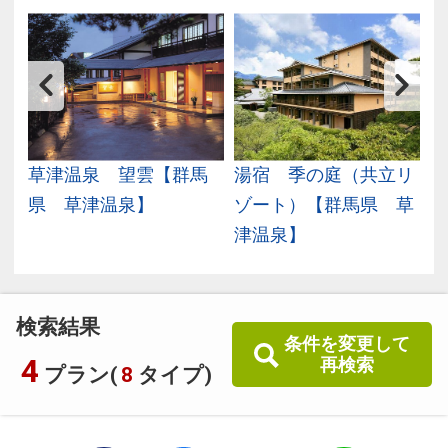
群
草津温泉 望雲【群馬
湯宿 季の庭（共立リ
県 草津温泉】
ゾート）【群馬県 草
津温泉】
検索結果
条件を変更して
4
再検索
プラン(
8
タイプ)