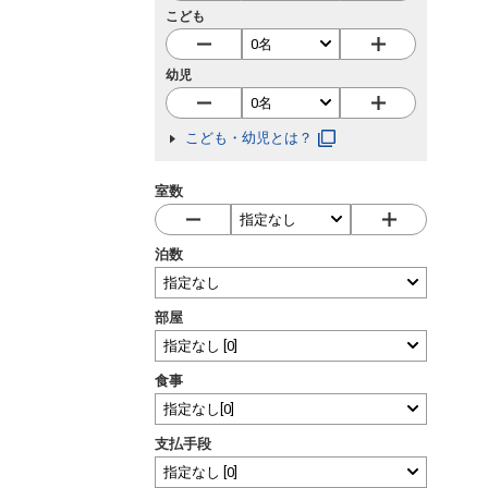
こども
幼児
こども・幼児とは？
室数
泊数
部屋
食事
支払手段