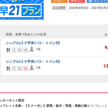
現地払い
事前払い
ポイント
設定期間
2026年8月6日～2027年3月
部屋：食事/1室あたりの定員
お
シングル(２０平米/バス・トイレ付)
9
1名
シングル(２０平米/バス・トイレ付)
1
1名
ンターネット限定
ンフレット名称：【Ｅクーポン】群馬・栃木・茨城・房総の旅
[パンフレットコ