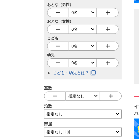
おとな（男性）
おとな（女性）
こども
幼児
こども・幼児とは？
室数
泊数
イ
パ
部屋