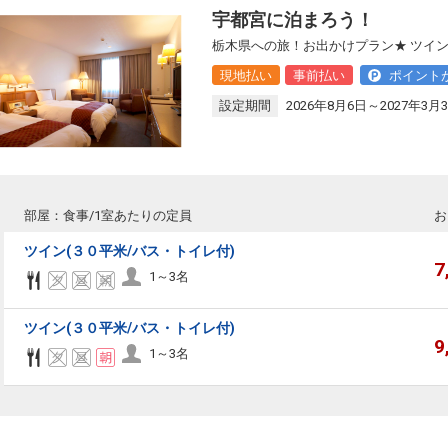
宇都宮に泊まろう！
栃木県への旅！お出かけプラン★ ツイ
現地払い
事前払い
ポイント
設定期間
2026年8月6日～2027年3月
部屋：食事/1室あたりの定員
お
ツイン(３０平米/バス・トイレ付)
7
1～3名
ツイン(３０平米/バス・トイレ付)
9
1～3名