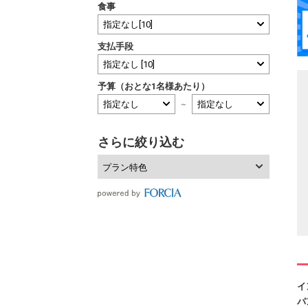
食事
支払手段
予算（おとな1名様あたり）
～
さらに絞り込む
プラン特色
イ
パ