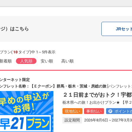
ージ）はこちら
JR
セッ
プラン(
10
タイプ)中 1～5件表示
新着順
人気順
安い順
高い順
ンターネット限定
ンフレット名称：【Ｅクーポン】群馬・栃木・茨城・房総の旅
[パンフレットコ
２１日前までがおトク！宇都
栃木県への旅！お出かけプラン★ 【早
現地払い
事前払い
ポイント
設定期間
2026年8月6日～2027年3月