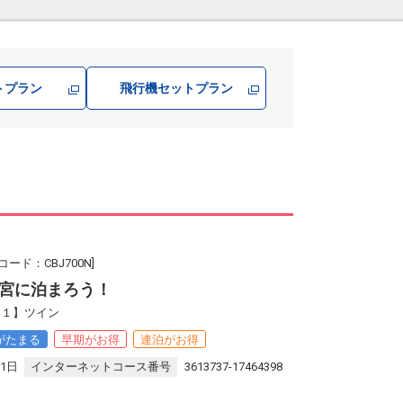
トプラン
飛行機
セットプラン
ード：CBJ700N]
宮に泊まろう！
２１】ツイン
がたまる
早期がお得
連泊がお得
31日
インターネットコース番号
3613737-17464398