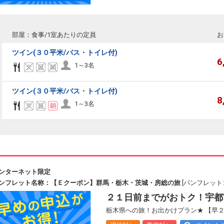
部屋：食事/1室あたりの定員
お
ツイン(３０平米/バス・トイレ付)
6
1～3名
ツイン(３０平米/バス・トイレ付)
8
1～3名
ンターネット限定
ンフレット名称：【Ｅクーポン】群馬・栃木・茨城・房総の旅
[パンフレットコ
２１日前までがおトク！宇都
栃木県への旅！お出かけプラン★ 【早