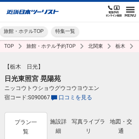
旅館・ホテルTOP
特集一覧
TOP
旅館・ホテル予約TOP
北関東
栃木
【栃木 日光】
日光東照宮 晃陽苑
ニッコウトウショウグウコウヨウエン
宿コード:S090067
口コミを見る
施設詳
写真ライブラ
地図・交
プラン一
細
リ
通
覧