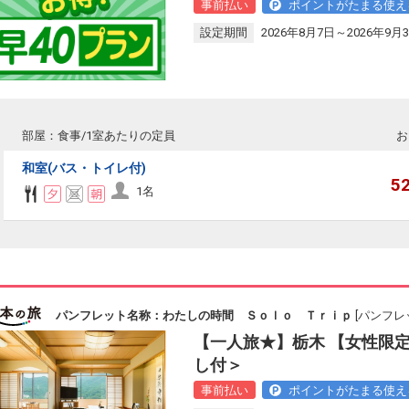
事前払い
ポイントがたまる使え
設定期間
2026年8月7日～2026年9月
部屋：食事/1室あたりの定員
お
和室(バス・トイレ付)
5
1名
パンフレット名称：わたしの時間 Ｓｏｌｏ Ｔｒｉｐ
[パンフレ
【一人旅★】栃木 【女性限
し付＞
事前払い
ポイントがたまる使え