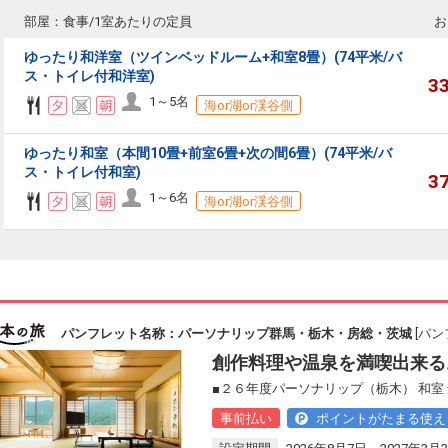
部屋：食事/1室あたりの定員
お
ゆったり和洋室（ツインベッドルーム+和室8畳）(74平米/バ
ス・トイレ付和洋室)
3
1～5名
海or湖or渓谷側
ゆったり和室（本間10畳+前室6畳+次の間6畳）(74平米/バ
ス・トイレ付和室)
3
1～6名
海or湖or渓谷側
パンフレット名称：パーソナリップ群馬・栃木・房総・茨城
[パン
創作料理や温泉を満喫出来る
■２６年度パーソナリップ（栃木） 和室
事前払い
ポイントがたまる使え