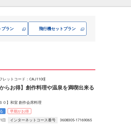
トプラン
飛行機
セットプラン
フレットコード：CAJ1100]
からお得】創作料理や温泉を満喫出来る
６０】和室 創作会席料理
る
早期がお得
31日
インターネットコース番号
3608305-17169065