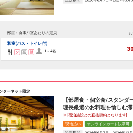
設定期間
2026年8月7日～2027年3月
部屋：食事/1室あたりの定員
お
和室(バス・トイレ付)
3
1～4名
ンターネット限定
【部屋食・個室食/スタンダ
理長厳選のお料理を愉しむ滞
[宿泊施設との直接契約となります]
現地払い
オンラインカード決済可
設定期間
2026年8月7日～2026年12月