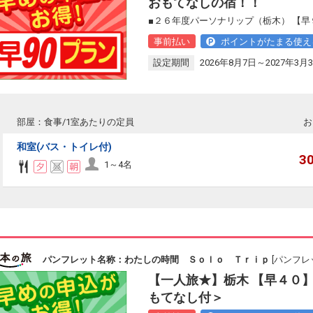
おもてなしの宿！！
■２６年度パーソナリップ（栃木） 【早
事前払い
ポイントがたまる使え
設定期間
2026年8月7日～2027年3月
部屋：食事/1室あたりの定員
お
和室(バス・トイレ付)
3
1～4名
パンフレット名称：わたしの時間 Ｓｏｌｏ Ｔｒｉｐ
[パンフレ
【一人旅★】栃木 【早４０
もてなし付＞