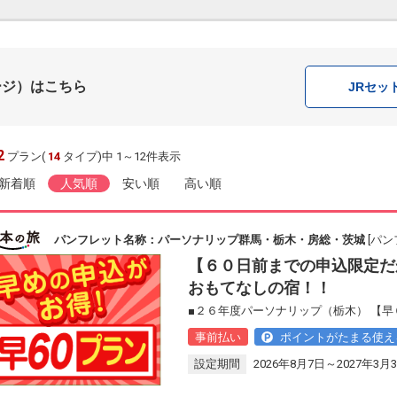
ージ）はこちら
JR
セッ
2
プラン(
14
タイプ)中 1～12件表示
新着順
人気順
安い順
高い順
パンフレット名称：パーソナリップ群馬・栃木・房総・茨城
[パン
【６０日前までの申込限定だ
おもてなしの宿！！
■２６年度パーソナリップ（栃木） 【早
事前払い
ポイントがたまる使え
設定期間
2026年8月7日～2027年3月