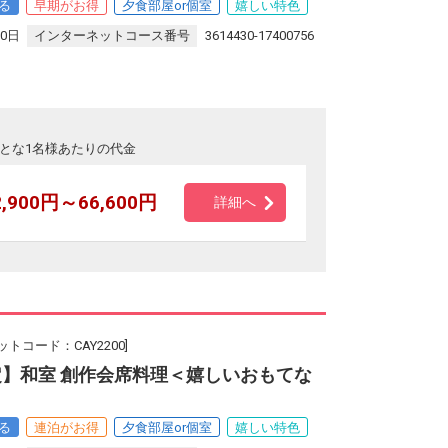
る
早期がお得
夕食部屋or個室
嬉しい特色
30日
インターネットコース番号
3614430-17400756
とな1名様あたりの代金
2,900円～66,600円
詳細へ
ットコード：CAY2200]
定】和室 創作会席料理＜嬉しいおもてな
る
連泊がお得
夕食部屋or個室
嬉しい特色