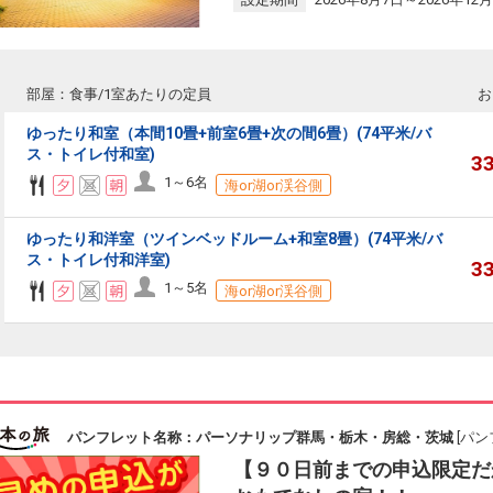
部屋：食事/1室あたりの定員
お
ゆったり和室（本間10畳+前室6畳+次の間6畳）(74平米/バ
ス・トイレ付和室)
3
1～6名
海or湖or渓谷側
ゆったり和洋室（ツインベッドルーム+和室8畳）(74平米/バ
ス・トイレ付和洋室)
3
1～5名
海or湖or渓谷側
パンフレット名称：パーソナリップ群馬・栃木・房総・茨城
[パン
【９０日前までの申込限定だ