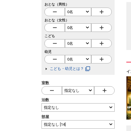
おとな（男性）
おとな（女性）
こども
幼児
こども・幼児とは？
イ
室数
泊数
部屋