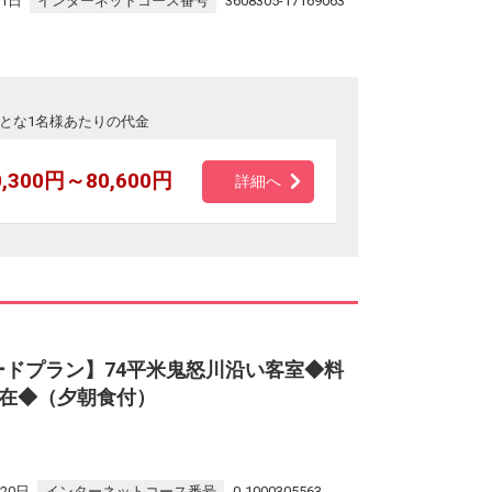
31日
インターネットコース番号
3608305-17169063
とな1名様あたりの代金
0,300円～80,600円
詳細へ
ードプラン】74平米鬼怒川沿い客室◆料
在◆（夕朝食付）
20日
インターネットコース番号
0-1000305563