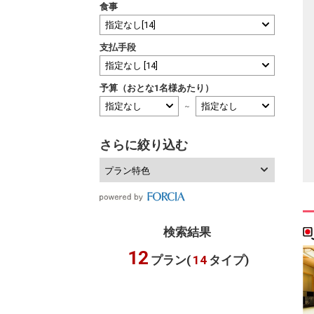
食事
支払手段
予算（おとな1名様あたり）
～
さらに絞り込む
プラン特色
検索結果
12
プラン(
14
タイプ)