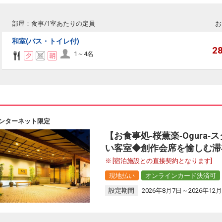
部屋：食事/1室あたりの定員
お
和室(バス・トイレ付)
2
1～4名
ンターネット限定
【お食事処‐桜薫楽‐Ogura
い客室◆創作会席を愉しむ滞
[宿泊施設との直接契約となります]
現地払い
オンラインカード決済可
設定期間
2026年8月7日～2026年12月